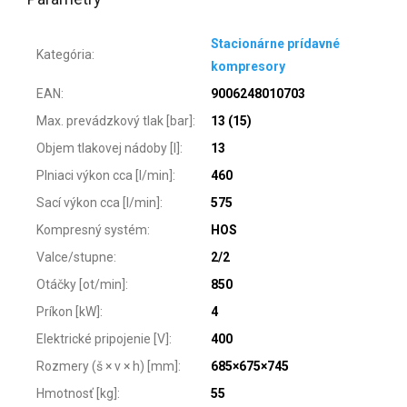
Stacionárne prídavné
Kategória
:
kompresory
EAN
:
9006248010703
Max. prevádzkový tlak [bar]
:
13 (15)
Objem tlakovej nádoby [l]
:
13
Plniaci výkon cca [l/min]
:
460
Sací výkon cca [l/min]
:
575
Kompresný systém
:
HOS
Valce/stupne
:
2/2
Otáčky [ot/min]
:
850
Príkon [kW]
:
4
Elektrické pripojenie [V]
:
400
Rozmery (š × v × h) [mm]
:
685×675×745
Hmotnosť [kg]
:
55