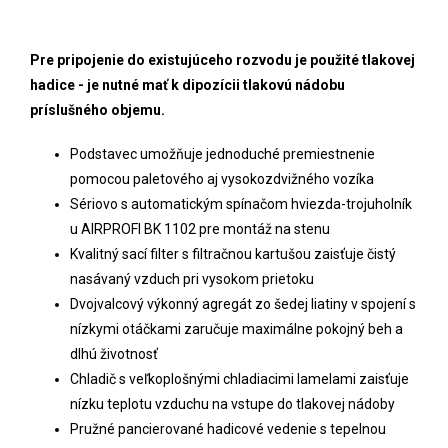
Pre pripojenie do existujúceho rozvodu je použité tlakovej
hadice - je nutné mať k dipozícii tlakovú nádobu
príslušného objemu.
Podstavec umožňuje jednoduché premiestnenie
pomocou paletového aj vysokozdvižného vozíka
Sériovo s automatickým spínačom hviezda-trojuholník
u AIRPROFI BK 1102 pre montáž na stenu
Kvalitný sací filter s filtračnou kartušou zaisťuje čistý
nasávaný vzduch pri vysokom prietoku
Dvojvalcový výkonný agregát zo šedej liatiny v spojení s
nízkymi otáčkami zaručuje maximálne pokojný beh a
dlhú životnosť
Chladič s veľkoplošnými chladiacimi lamelami zaisťuje
nízku teplotu vzduchu na vstupe do tlakovej nádoby
Pružné pancierované hadicové vedenie s tepelnou