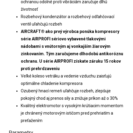
ochranou odolné proti vibráciám zaručuje dlhú
životnosť
Rozbehový kondenzátor a rozbehový odľahčovací
ventil uľahčujú rozbeh
AIRCRAFT® ako prvý výrobca ponúka kompresory
série AIRPROFI sériovo vybavené tlakovými
nádobami s vnútorným aj vonkajším žiarovým
zinkovaním. Tým zaručujeme dlhodobú antikoróznu
ochranu. U série AIRPROFI získate záruku 15 rokov
proti prehrdzaveniu
Veľké koleso vetráku a vedenie vzduchu zaisťujú
optimálne chladenie kompresora
Ozubený hnací remeň uľahčuje rozbeh, zlepšuje
pokojný chod aj prenos sily a znižuje príkon až o 30%
Kvalitný elektromotor s vysokým krútiacim momentom
je chránený motorovým ističom pred prehriatím a
preťažením
Parametry