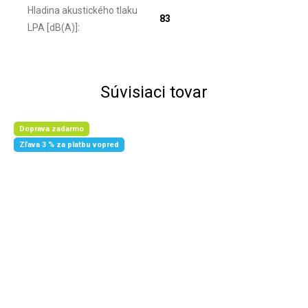
Hladina akustického tlaku
83
LPA [dB(A)]
:
Súvisiaci tovar
Doprava zadarmo
Zľava 3 % za platbu vopred