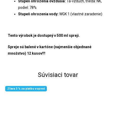
Stupeň ohrozenia ovzdušia:
Tá-vzduch, trieda: NK,
podiel: 78%
Stupeň ohrozenia vody:
WGK 1 (vlastné zaradenie)
Tento výrobok je dostupný v 500 ml spreji.
Spreje sú balené v kartóne (najmenšie objednané
množstvo) 12 kusov!!!
Súvisiaci tovar
Zľava 3 % za platbu vopred