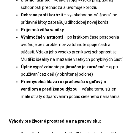
schopnosti prechádza a uvoľňuje koróziu
Ochrana proti korózii
– vysokohodnotné špeciálne
prídavné látky zabraňujú dlhodobej novej korózii
Príjemná vôňa vanilky
Výnimočné vlastnosti
–
po krátkom čase pôsobenia
uvoľňuje bez problémov zatuhnuté spoje častí a
súčastí. Vďaka jeho vysoko prenikavej schopnosti je
MultiFix ideálny na mazanie všetkých pohyblivých častí.
Úplné vyprázdnenie prijímačov je zaručené
– aj pri
používaní cez deň (v obrátenej polohe)
Priemyselná hlava rozprašovača s guľovým
ventilom a predĺženou dýzou
– vďaka tomu sú len
malé straty odparovaním počas cieleného nanášania
Výhody pre životné prostredie a na pracovisku: