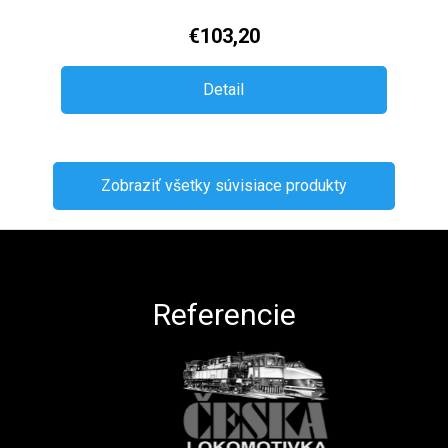
€103,20
Detail
Zobraziť všetky súvisiace produkty
Zápätie
Referencie