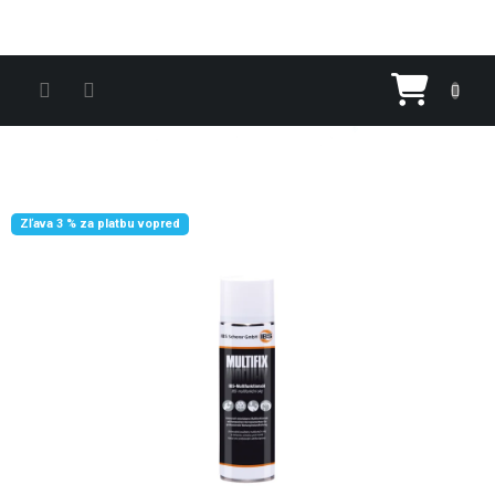
Prejsť na obsah
Nákupn
Zľava 3 % za platbu vopred