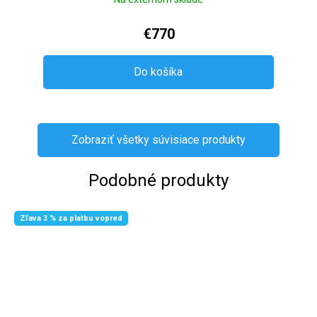
€770
Do košíka
Zobraziť všetky súvisiace produkty
Podobné produkty
Zľava 3 % za platbu vopred