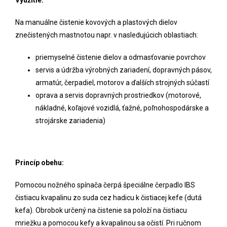
Na manuálne čistenie kovových a plastových dielov
znečistených mastnotou napr. v nasledujúcich oblastiach:
priemyselné čistenie dielov a odmasťovanie povrchov
servis a údržba výrobných zariadení, dopravných pásov,
armatúr, čerpadiel, motorov a ďalších strojných súčastí
oprava a servis dopravných prostriedkov (motorové,
nákladné, koľajové vozidlá, ťažné, poľnohospodárske a
strojárske zariadenia)
Princíp obehu:
Pomocou nožného spínača čerpá špeciálne čerpadlo IBS
čistiacu kvapalinu zo suda cez hadicu k čistiacej kefe (dutá
kefa). Obrobok určený na čistenie sa položí na čistiacu
mriežku a pomocou kefy a kvapalinou sa očistí. Pri ručnom