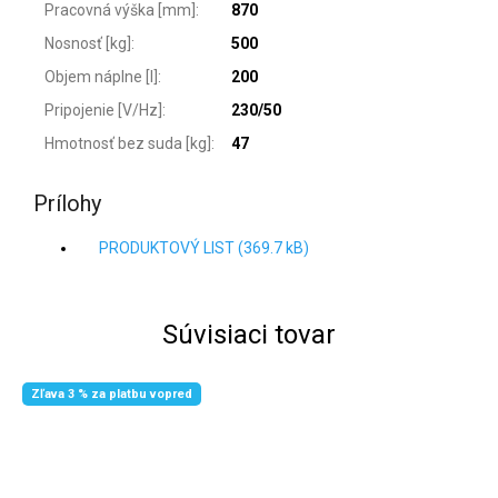
Pracovná výška [mm]
:
870
Nosnosť [kg]
:
500
Objem náplne [l]
:
200
Pripojenie [V/Hz]
:
230/50
Hmotnosť bez suda [kg]
:
47
Prílohy
PRODUKTOVÝ LIST (369.7 kB)
Súvisiaci tovar
Zľava 3 % za platbu vopred