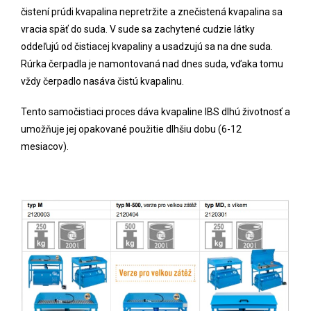
čistení prúdi kvapalina nepretržite a znečistená kvapalina sa
vracia späť do suda. V sude sa zachytené cudzie látky
oddeľujú od čistiacej kvapaliny a usadzujú sa na dne suda.
Rúrka čerpadla je namontovaná nad dnes suda, vďaka tomu
vždy čerpadlo nasáva čistú kvapalinu.
Tento samočistiaci proces dáva kvapaline IBS dlhú životnosť a
umožňuje jej opakované použitie dlhšiu dobu (6-12
mesiacov).