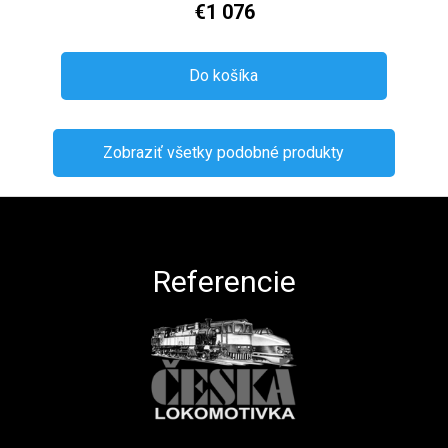
€1 076
Do košíka
Zobraziť všetky podobné produkty
Zápätie
Referencie