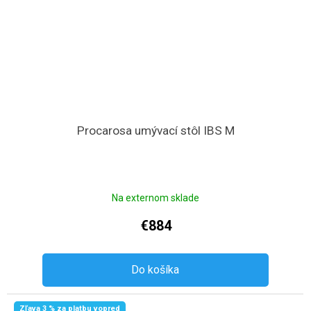
Procarosa umývací stôl IBS M
Na externom sklade
€884
Do košíka
Zľava 3 % za platbu vopred