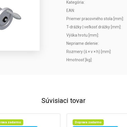
Kategória
:
EAN
:
Priemer pracovného stola [mm]
:
T-drážky | veľkosť drážky [mm]
:
Výška hrotu [mm]
:
Nepriame delenie
:
Rozmery (š × v × h) [mm]
:
Hmotnosť [kg]
:
Súvisiaci tovar
rava zadarmo
Doprava zadarmo