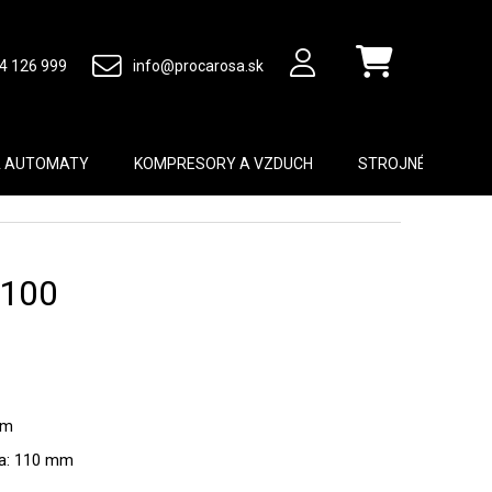
4 126 999
info@procarosa.sk
Nákupný košík
A AUTOMATY
KOMPRESORY A VZDUCH
STROJNÉ VYBAVEN
 100
mm
la: 110 mm