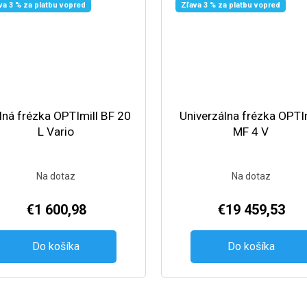
va 3 % za platbu vopred
Zľava 3 % za platbu vopred
lná frézka OPTImill BF 20
Univerzálna frézka OPTIm
L Vario
MF 4 V
Na dotaz
Na dotaz
€1 600,98
€19 459,53
Do košíka
Do košíka