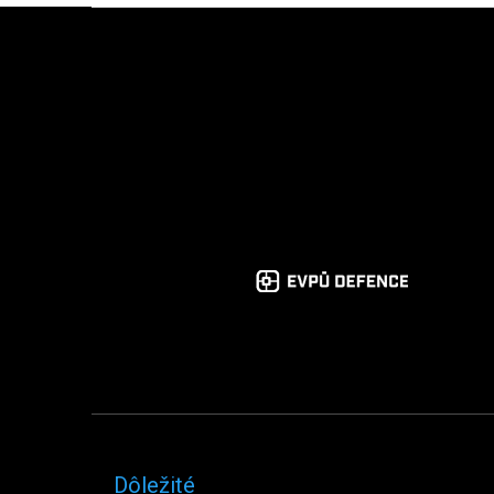
Zápätie
Dôležité