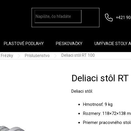
+421 90
PLASTOVÉ PODLAHY
PIESKOVAČKY
UMÝVACIE STOLY 
Deliaci stôl RT 100
Frézky
Príslušenstvo
Deliaci stôl RT
Deliaci stôl.
Hmotnosť: 9 kg
Rozmery: 118×72×138 
Priemer pracovného sto