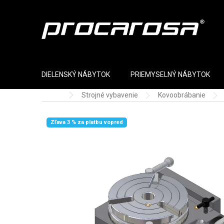
Prejsť na obsah
DIELENSKÝ NÁBYTOK
PRIEMYSELNÝ NÁBYTOK
Strojné vybavenie
Kovoobrábanie
Domov
Zľava 3 % za platbu vopred