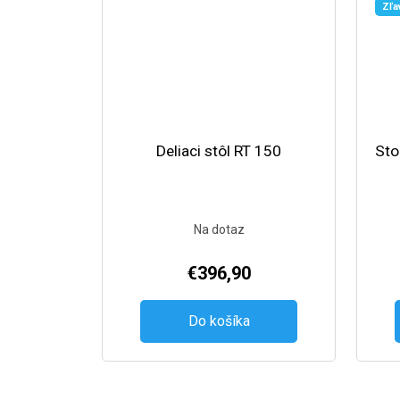
Zľa
Deliaci stôl RT 150
Sto
Na dotaz
€396,90
Do košíka