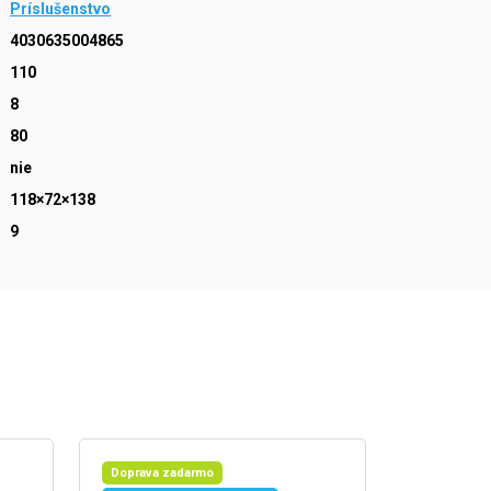
Príslušenstvo
4030635004865
110
8
80
nie
118×72×138
9
Doprava zadarmo