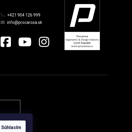
+421 904 126 999
info@procarosa.sk
Súhlasím