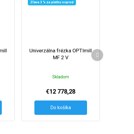
Zľava 3 % za platbu vopred
ill
Univerzálna frézka OPTImill
Ďalší produkt
MF 2 V
Skladom
€12 778,28
Do košíka