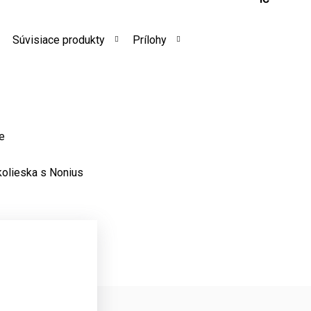
Súvisiace produkty
Prílohy
e
kolieska s Nonius