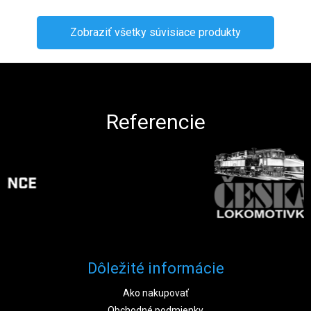
Zobraziť všetky súvisiace produkty
Zápätie
Referencie
Dôležité informácie
Ako nakupovať
Obchodné podmienky