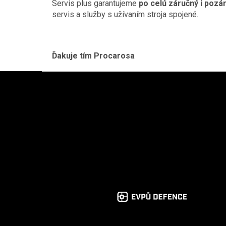
Servis plus garantujeme
po celú záručný i pozá
servis a služby s užívaním stroja spojené.
Ďakuje tím Procarosa
Zápätie