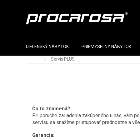
Prejsť na obsah
DIELENSKÝ NÁBYTOK
PRIEMYSELNÝ NÁBYTOK
Servis PLUS
Domov
Čo to znamená?
Pri poruche zariadenia zakúpeného u nás, vám p
servisu sa snažíme pristupovať prednostne a všet
Garancia: