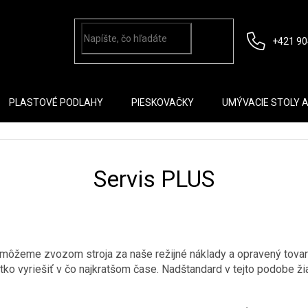
+421 90
PLASTOVÉ PODLAHY
PIESKOVAČKY
UMÝVACIE STOLY 
Servis PLUS
omôžeme zvozom stroja za naše režijné náklady a opravený tova
ko vyriešiť v čo najkratšom čase. Nadštandard v tejto podobe ž