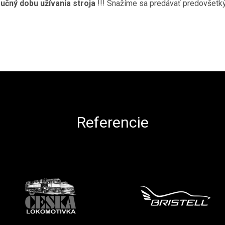
ručný dobu
užívania stroja
!!! Snažíme sa predávať predovšetký
Referencie