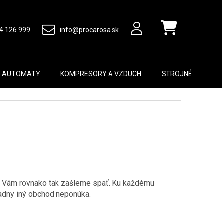
4 126 999
info@procarosa.sk
Nákupný košík
A AUTOMATY
KOMPRESORY A VZDUCH
STROJNÉ VYBAVEN
r Vám rovnako tak zašleme späť. Ku každému
iadny iný obchod neponúka.