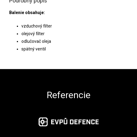
Podrobný popis
Balenie obsahuje:
vzduchový filter
olejový filter
odlučovač oleja
spätný ventil
Zápätie
Referencie