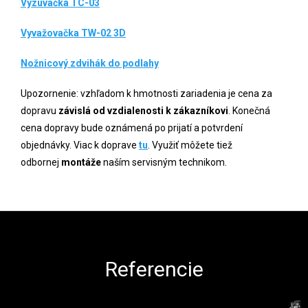
Vyzúvačka TC-03
Vyvažovačka TW-02 3D
Nožnicový zdvihák do podlahy
Upozornenie: vzhľadom k hmotnosti zariadenia je cena za
dopravu
závislá od vzdialenosti k zákazníkovi
. Konečná
cena dopravy bude oznámená po prijatí a potvrdení
objednávky. Viac k doprave
tu
. Využiť môžete tiež
odbornej
montáže
naším servisným technikom.
Zápätie
Referencie