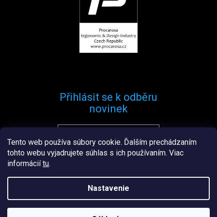
Přihlásit se k odběru
novinek
Tento web používa súbory cookie. Ďalším prechádzaním
Přihlásit se
tohto webu vyjadrujete súhlas s ich používaním. Viac
informácií
tu
.
Nastavenie
Vytvořil
Štefan Mazáň
na
Shoptetu