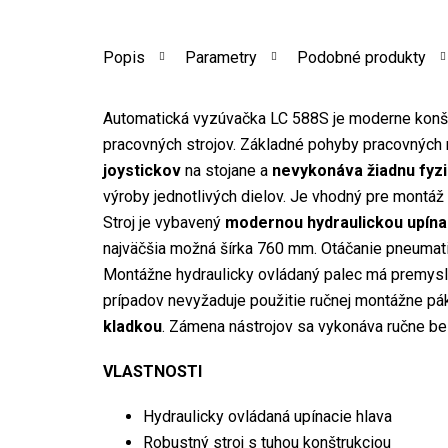
Popis
Parametry
Podobné produkty
Automatická vyzúvačka LC 588S je moderne konšt
pracovných strojov. Základné pohyby pracovnýc
joystickov
na stojane a
nevykonáva žiadnu fyz
výroby jednotlivých dielov. Je vhodný pre montá
Stroj je vybavený
modernou hydraulickou upína
najväčšia možná šírka 760 mm. Otáčanie pneumat
Montážne hydraulicky ovládaný palec má premysle
prípadov nevyžaduje použitie ručnej montážne pá
kladkou
. Zámena nástrojov sa vykonáva ručne be
VLASTNOSTI
Hydraulicky ovládaná upínacie hlava
Robustný stroj s tuhou konštrukciou