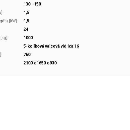
130 - 150
W]
:
1,8
gátu [kW]
:
1,5
24
[kg]
:
1000
5-kolíková valcová vidlica 16
]
:
760
2100 x 1650 x 930