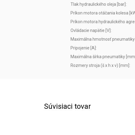
Tlak hydraulického oleja [bar]
:
Príkon motora otáčania kolesa [k
Príkon motora hydraulického agre
Ovládacie napätie [V]
:
Maximálna hmotnosť pneumatiky 
Pripojenie [A]
:
Maximálna šírka pneumatiky [mm
Rozmery stroja (š x h x v) [mm]
:
Súvisiaci tovar