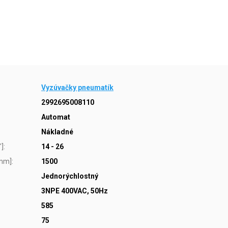
Vyzúvačky pneumatík
2992695008110
Automat
Nákladné
"]
:
14 - 26
[mm]
:
1500
Jednorýchlostný
3NPE 400VAC, 50Hz
585
75