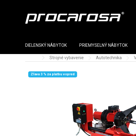
Prejsť na obsah
DIELENSKÝ NÁBYTOK
PRIEMYSELNÝ NÁBYTOK
Strojné vybavenie
Autotechnika
Domov
Zľava 3 % za platbu vopred