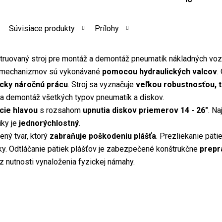
Súvisiace produkty
Prílohy
ruovaný stroj pre montáž a demontáž pneumatík nákladných voz
h mechanizmov sú vykonávané
pomocou hydraulických valcov
.
icky náročnú prácu
. Stroj sa vyznačuje
veľkou robustnosťou, 
ž a demontáž všetkých typov pneumatík a diskov.
cie
hlavou
s rozsahom
upnutia diskov priemerov 14 - 26"
. N
iky je
jednorýchlostný
.
ný tvar, ktorý
zabraňuje poškodeniu plášťa
. Prezliekanie päti
ky. Odtláčanie pätiek plášťov je zabezpečené konštrukčne
prepr
z nutnosti vynaloženia fyzickej námahy.