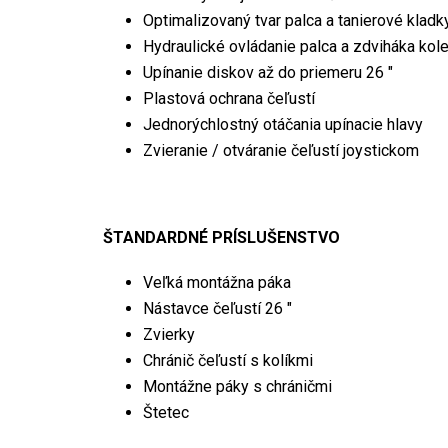
Optimalizovaný tvar palca a tanierové kladk
Hydraulické ovládanie palca a zdviháka kol
Upínanie diskov až do priemeru 26 "
Plastová ochrana čeľustí
Jednorýchlostný otáčania upínacie hlavy
Zvieranie / otváranie čeľustí joystickom
ŠTANDARDNÉ PRÍSLUŠENSTVO
Veľká montážna páka
Nástavce čeľustí 26 "
Zvierky
Chránič čeľustí s kolíkmi
Montážne páky s chráničmi
Štetec