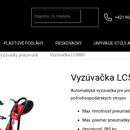
+421 90
PLASTOVÉ PODLAHY
PIESKOVAČKY
UMÝVACIE STOLY 
Vyzúvačka LC588S
Vyzúvačky pneumatík
Vyzúvačka LC
Automatická vyzúvačka pre pre
poľnohospodárskych strojov.
Max. hmotnosť pneumati
Max. priemer pneumatik
Hmotnosť: 585 kg