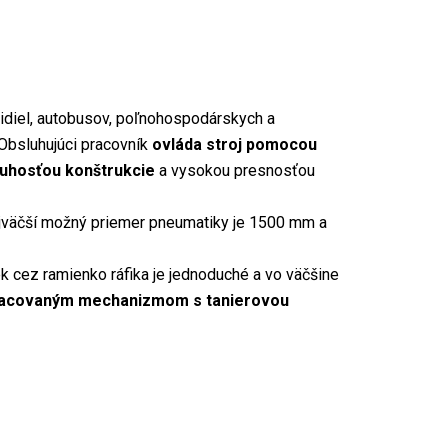
idiel, autobusov, poľnohospodárskych a
 Obsluhujúci pracovník
ovláda stroj pomocou
tuhosťou konštrukcie
a vysokou presnosťou
ajväčší možný priemer pneumatiky je 1500 mm a
ek cez ramienko ráfika je jednoduché a vo väčšine
acovaným mechanizmom s tanierovou