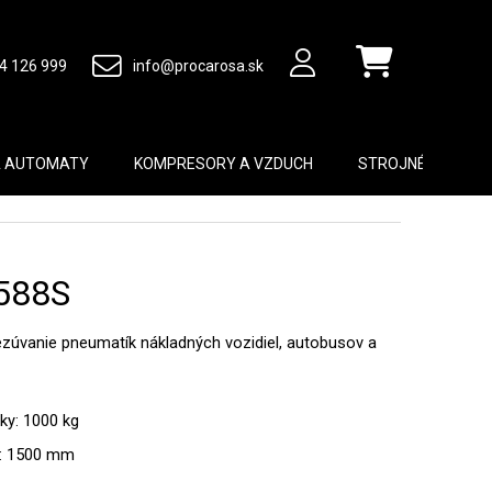
4 126 999
info@procarosa.sk
Nákupný košík
A AUTOMATY
KOMPRESORY A VZDUCH
STROJNÉ VYBAVEN
588S
zúvanie pneumatík nákladných vozidiel, autobusov a
ky: 1000 kg
y: 1500 mm