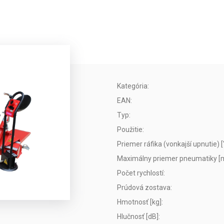
Kategória
:
EAN
:
Typ
:
Použitie
:
Priemer ráfika (vonkajší upnutie) [
Maximálny priemer pneumatiky 
Počet rychlostí
:
Prúdová zostava
:
Hmotnosť [kg]
:
Hlučnosť [dB]
: