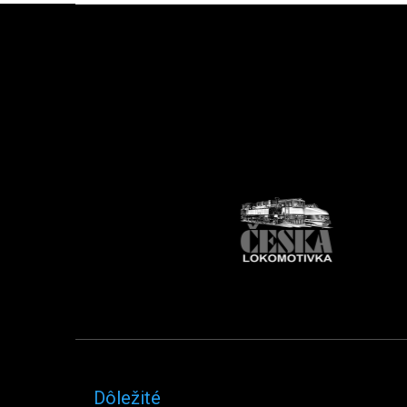
Zápätie
Dôležité