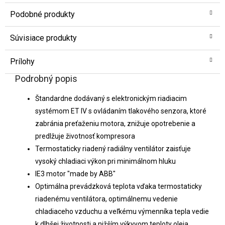
Podobné produkty
Súvisiace produkty
Prílohy
Podrobný popis
Štandardne dodávaný s elektronickým riadiacim
systémom ET IV s ovládaním tlakového senzora, ktoré
zabránia preťaženiu motora, znižuje opotrebenie a
predlžuje životnosť kompresora
Termostaticky riadený radiálny ventilátor zaisťuje
vysoký chladiaci výkon pri minimálnom hluku
IE3 motor "made by ABB"
Optimálna prevádzková teplota vďaka termostaticky
riadenému ventilátora, optimálnemu vedenie
chladiaceho vzduchu a veľkému výmenníka tepla vedie
k dlhšej životnosti a nižším výkyvom teploty oleja