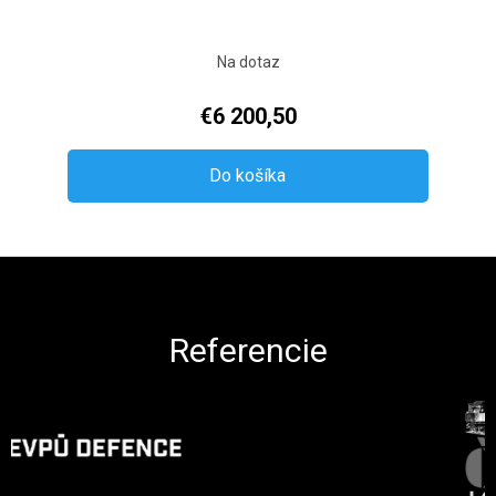
Na dotaz
€6 200,50
Do košíka
Zápätie
Referencie