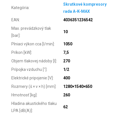
Skrutkové kompresory
Kategória
:
rada A-K-MAX
EAN
:
4036351236542
Max. prevádzkový tlak
10
[bar]
:
Plniaci výkon cca [l/min]
:
1050
Príkon [kW]
:
7,5
Objem tlakovej nádoby [l]
:
270
Prípojka vzduchu ["]
:
1/2
Elektrické pripojenie [V]
:
400
Rozmery (š × v × h) [mm]
:
1280×1540×650
Hmotnosť [kg]
:
260
Hladina akustického tlaku
62
LPA [dB(A)]
: