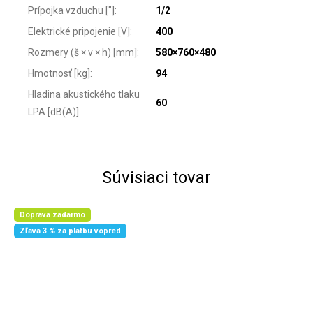
Prípojka vzduchu ["]
:
1/2
Elektrické pripojenie [V]
:
400
Rozmery (š × v × h) [mm]
:
580×760×480
Hmotnosť [kg]
:
94
Hladina akustického tlaku
60
LPA [dB(A)]
:
Súvisiaci tovar
Doprava zadarmo
Zľava 3 % za platbu vopred