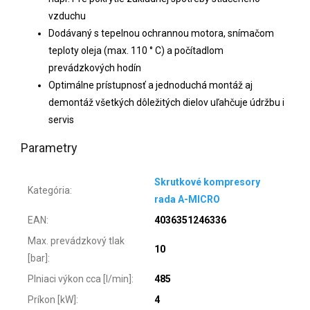
vzduchu
Dodávaný s tepelnou ochrannou motora, snímačom
teploty oleja (max. 110 ° C) a počítadlom
prevádzkových hodín
Optimálne prístupnosť a jednoduchá montáž aj
demontáž všetkých dôležitých dielov uľahčuje údržbu i
servis
Parametry
Skrutkové kompresory
Kategória
:
rada A-MICRO
EAN
:
4036351246336
Max. prevádzkový tlak
10
[bar]
:
Plniaci výkon cca [l/min]
:
485
Príkon [kW]
:
4