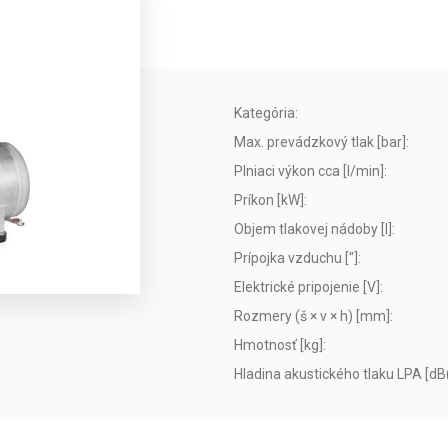
Kategória
:
Max. prevádzkový tlak [bar]
:
Plniaci výkon cca [l/min]
:
Príkon [kW]
:
Objem tlakovej nádoby [l]
:
Prípojka vzduchu ["]
:
Elektrické pripojenie [V]
:
Rozmery (š × v × h) [mm]
:
Hmotnosť [kg]
:
Hladina akustického tlaku LPA [dB