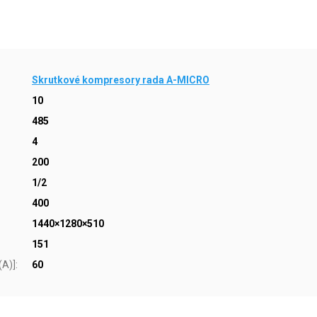
Skrutkové kompresory rada A-MICRO
10
485
4
200
1/2
400
1440×1280×510
151
(A)]
:
60