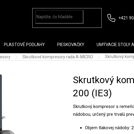
+421 90
PLASTOVÉ PODLAHY
PIESKOVAČKY
UMÝVACIE STOLY 
Skrutkový komp
esory
Skrutkové kompresory rada A-MICRO
Skrutkový kom
200 (IE3)
Skrutkový kompresor s remeňo
nádobou, určený pre trvalú prev
Objem tlakovej nádoby: 2