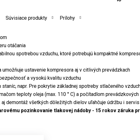
Súvisiace produkty
Prílohy
nom
eru otáčania
abilnou spotrebou vzduchu, ktoré potrebujú kompaktné kompres
 umožňuje ustavenie kompresora aj v citlivých prevádzkach
 bezpečnosť a vysokú kvalitu vzduchu
h staníc, napr. Pre pokrytie základnej spotreby stlačeného vzduc
mačom teploty oleja (max. 110 ° C) a počítadlom prevádzkových
aj demontáž všetkých dôležitých dielov uľahčuje údržbu i servis
arovému pozinkovanie tlakovej nádoby - 15 rokov záruka pr