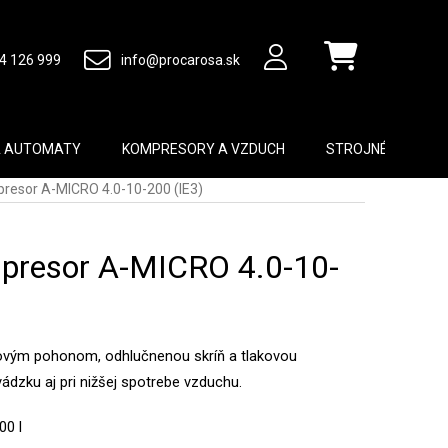
4 126 999
info@procarosa.sk
Nákupný košík
A AUTOMATY
KOMPRESORY A VZDUCH
STROJNÉ VYBAVEN
resor A-MICRO 4.0-10-200 (IE3)
presor A-MICRO 4.0-10-
vým pohonom, odhlučnenou skríň a tlakovou
ádzku aj pri nižšej spotrebe vzduchu.
00 l