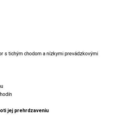
or s tichým chodom a nízkymi prevádzkovými
hu
 hodín
oti jej prehrdzaveniu