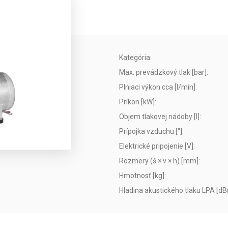
Kategória
:
Max. prevádzkový tlak [bar]
:
Plniaci výkon cca [l/min]
:
Príkon [kW]
:
Objem tlakovej nádoby [l]
:
Prípojka vzduchu ["]
:
Elektrické pripojenie [V]
:
Rozmery (š × v × h) [mm]
:
Hmotnosť [kg]
:
Hladina akustického tlaku LPA [dB