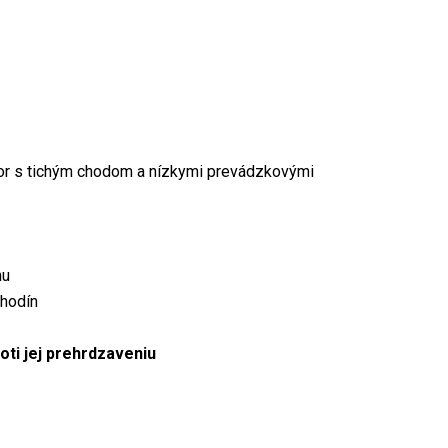
or s tichým chodom a nízkymi prevádzkovými
hu
 hodín
oti jej prehrdzaveniu