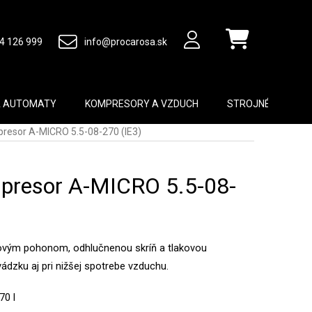
4 126 999
info@procarosa.sk
Nákupný košík
A AUTOMATY
KOMPRESORY A VZDUCH
STROJNÉ VYBAVEN
resor A-MICRO 5.5-08-270 (IE3)
presor A-MICRO 5.5-08-
vým pohonom, odhlučnenou skríň a tlakovou
ádzku aj pri nižšej spotrebe vzduchu.
70 l