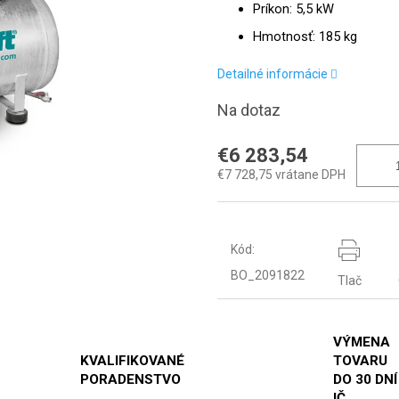
Príkon: 5,5 kW
Hmotnosť: 185 kg
Detailné informácie
Na dotaz
€6 283,54
€7 728,75 vrátane DPH
Kód:
BO_2091822
Tlač
VÝMENA
KVALIFIKOVANÉ
TOVARU
PORADENSTVO
DO 30 DNÍ
IČ