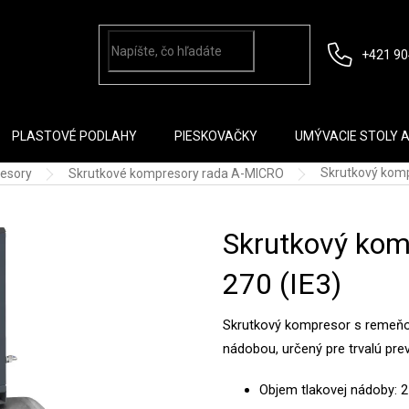
+421 90
PLASTOVÉ PODLAHY
PIESKOVAČKY
UMÝVACIE STOLY 
Skrutkový komp
esory
Skrutkové kompresory rada A-MICRO
Skrutkový kom
270 (IE3)
Skrutkový kompresor s remeňo
nádobou, určený pre trvalú prev
Objem tlakovej nádoby: 2