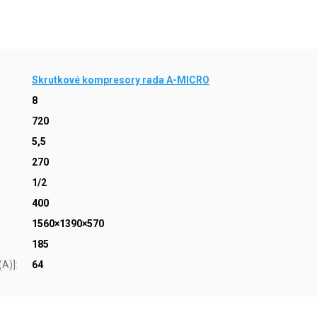
Skrutkové kompresory rada A-MICRO
8
720
5,5
270
1/2
400
1560×1390×570
185
(A)]
:
64