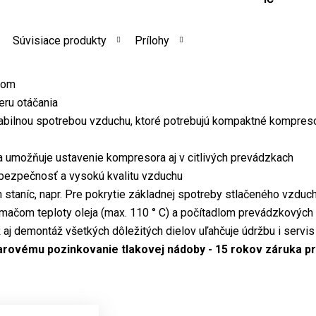
Súvisiace produkty
Prílohy
nom
eru otáčania
abilnou spotrebou vzduchu, ktoré potrebujú kompaktné kompres
 umožňuje ustavenie kompresora aj v citlivých prevádzkach
 bezpečnosť a vysokú kvalitu vzduchu
h staníc, napr. Pre pokrytie základnej spotreby stlačeného vzduc
mačom teploty oleja (max. 110 ° C) a počítadlom prevádzkových
aj demontáž všetkých dôležitých dielov uľahčuje údržbu i servis
arovému pozinkovanie tlakovej nádoby - 15 rokov záruka pr