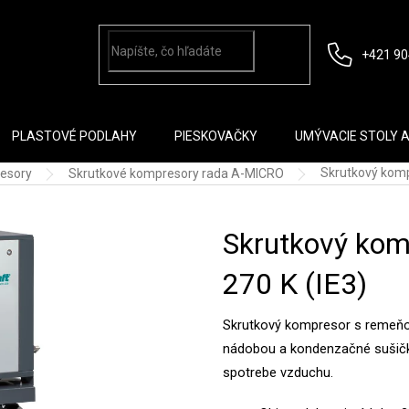
+421 90
PLASTOVÉ PODLAHY
PIESKOVAČKY
UMÝVACIE STOLY 
Skrutkový komp
esory
Skrutkové kompresory rada A-MICRO
Skrutkový kom
270 K (IE3)
Skrutkový kompresor s remeňo
nádobou a kondenzačné sušičkou
spotrebe vzduchu.