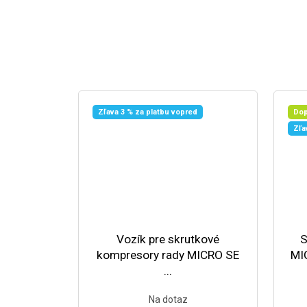
Zľava 3 % za platbu vopred
Dop
Zľa
Vozík pre skrutkové
S
kompresory rady MICRO SE
MIC
...
Na dotaz