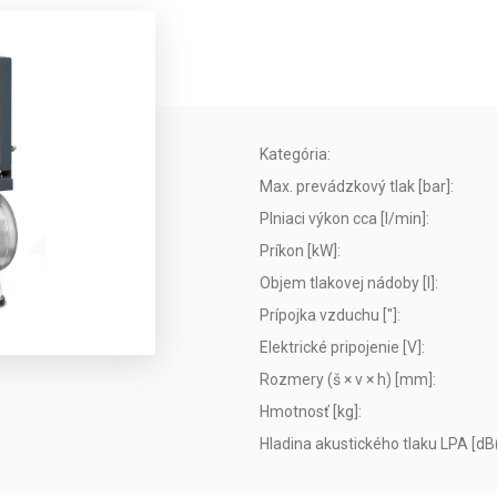
Kategória
:
Max. prevádzkový tlak [bar]
:
Plniaci výkon cca [l/min]
:
Príkon [kW]
:
Objem tlakovej nádoby [l]
:
Prípojka vzduchu ["]
:
Elektrické pripojenie [V]
:
Rozmery (š × v × h) [mm]
:
Hmotnosť [kg]
:
Hladina akustického tlaku LPA [dB