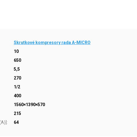
Skrutkové kompresory rada A-MICRO
10
650
5,5
270
1/2
400
1560×1390×570
215
(A)]
:
64