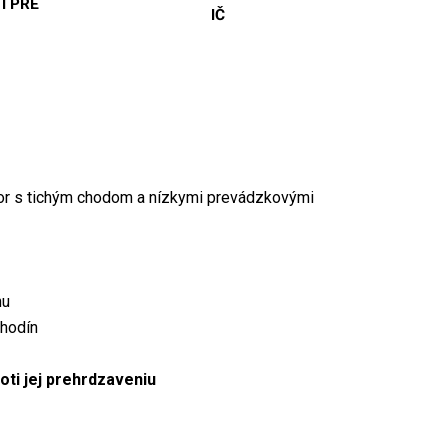
 I PRE
IČ
or s tichým chodom a nízkymi prevádzkovými
hu
 hodín
oti jej prehrdzaveniu