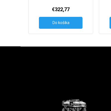
€322,77
Do košíka
Zápätie