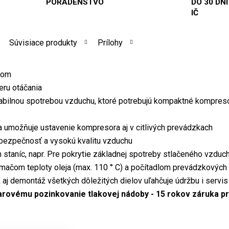
PORADENSTVO
DO 30 DNÍ
IČ
Súvisiace produkty
Prílohy
nom
eru otáčania
abilnou spotrebou vzduchu, ktoré potrebujú kompaktné kompres
 umožňuje ustavenie kompresora aj v citlivých prevádzkach
 bezpečnosť a vysokú kvalitu vzduchu
h staníc, napr. Pre pokrytie základnej spotreby stlačeného vzduc
mačom teploty oleja (max. 110 ° C) a počítadlom prevádzkových
aj demontáž všetkých dôležitých dielov uľahčuje údržbu i servis
arovému pozinkovanie tlakovej nádoby - 15 rokov záruka pr