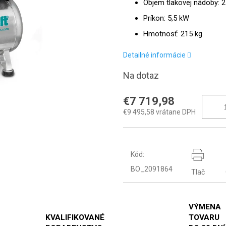
Objem tlakovej nádoby: 2
Príkon: 5,5 kW
Hmotnosť: 215 kg
Detailné informácie
Na dotaz
€7 719,98
€9 495,58 vrátane DPH
Kód:
BO_2091864
Tlač
VÝMENA
KVALIFIKOVANÉ
TOVARU