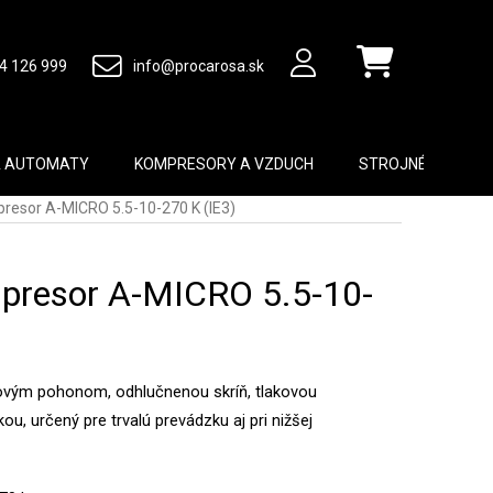
4 126 999
info@procarosa.sk
Nákupný košík
A AUTOMATY
KOMPRESORY A VZDUCH
STROJNÉ VYBAVEN
resor A-MICRO 5.5-10-270 K (IE3)
presor A-MICRO 5.5-10-
vým pohonom, odhlučnenou skríň, tlakovou
, určený pre trvalú prevádzku aj pri nižšej