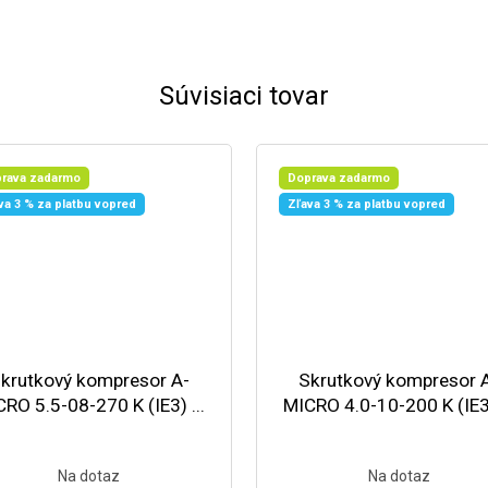
Súvisiaci tovar
rava zadarmo
Doprava zadarmo
va 3 % za platbu vopred
Zľava 3 % za platbu vopred
krutkový kompresor A-
Skrutkový kompresor 
RO 5.5-08-270 K (IE3) ...
MICRO 4.0-10-200 K (IE3)
Na dotaz
Na dotaz