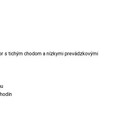
or s tichým chodom a nízkymi prevádzkovými
hu
 hodín