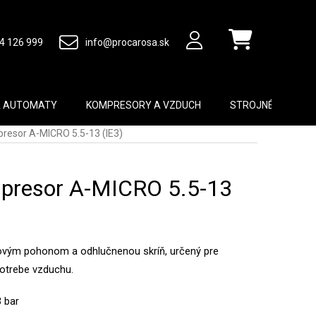
4 126 999
info@procarosa.sk
Nákupný košík
A AUTOMATY
KOMPRESORY A VZDUCH
STROJNÉ VYBAVEN
resor A-MICRO 5.5-13 (IE3)
presor A-MICRO 5.5-13
vým pohonom a odhlučnenou skríň, určený pre
spotrebe vzduchu.
3 bar