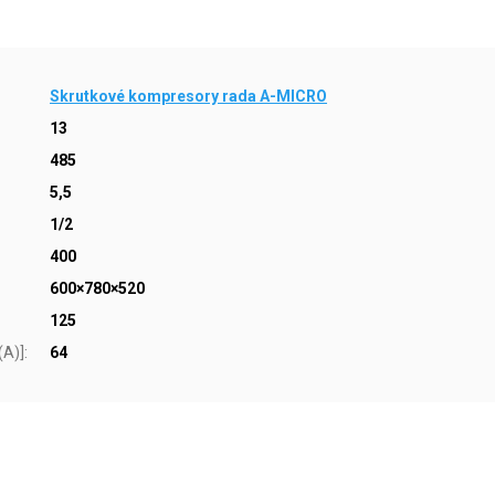
Skrutkové kompresory rada A-MICRO
13
485
5,5
1/2
400
600×780×520
125
(A)]
:
64