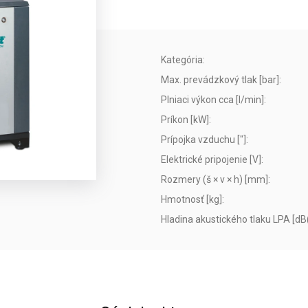
Kategória
:
Max. prevádzkový tlak [bar]
:
Plniaci výkon cca [l/min]
:
Príkon [kW]
:
Prípojka vzduchu ["]
:
Elektrické pripojenie [V]
:
Rozmery (š × v × h) [mm]
:
Hmotnosť [kg]
:
Hladina akustického tlaku LPA [dB