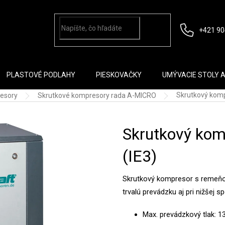
+421 90
PLASTOVÉ PODLAHY
PIESKOVAČKY
UMÝVACIE STOLY 
Skrutkový komp
esory
Skrutkové kompresory rada A-MICRO
Skrutkový kom
(IE3)
Skrutkový kompresor s remeňo
trvalú prevádzku aj pri nižšej 
Max. prevádzkový tlak: 1