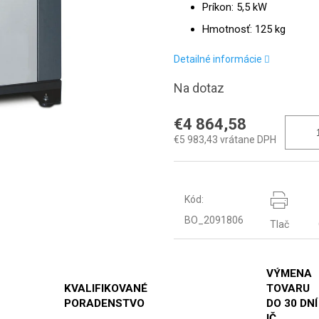
Príkon: 5,5 kW
Hmotnosť: 125 kg
Detailné informácie
Na dotaz
€4 864,58
€5 983,43 vrátane DPH
Kód:
BO_2091806
Tlač
VÝMENA
KVALIFIKOVANÉ
TOVARU
PORADENSTVO
DO 30 DNÍ
IČ