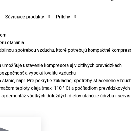
Súvisiace produkty
Prílohy
nom
eru otáčania
abilnou spotrebou vzduchu, ktoré potrebujú kompaktné kompres
 umožňuje ustavenie kompresora aj v citlivých prevádzkach
 bezpečnosť a vysokú kvalitu vzduchu
h staníc, napr. Pre pokrytie základnej spotreby stlačeného vzduc
mačom teploty oleja (max. 110 ° C) a počítadlom prevádzkových
aj demontáž všetkých dôležitých dielov uľahčuje údržbu i servis