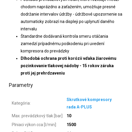
chodom naprázdno a zaťažením, umožňuje presné
dodržanie intervalov údržby - údržbové upozornenie sa
automaticky zobrazí na displeji po uplynutí daného
intervalu
Štandardne dodávaná kontrola smeru otáčania
zamedzí prípadnému poškodeniu pri uvedení
kompresora do prevádzky
Dlhodobá ochrana proti korózii vďaka žiarovému
pozinkovanie tlakovej nádoby - 15 rokov záruka
proti jej prehrdzaveniu
Parametry
Skrutkové kompresory
Kategória
:
rada A-PLUS
Max. prevádzkový tlak [bar]
:
10
Plniaci výkon cca [l/min]
:
1500