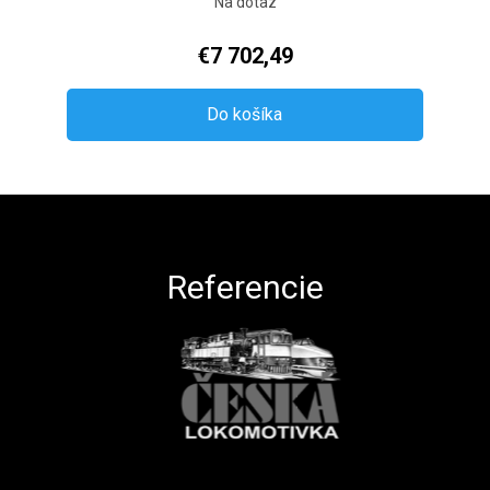
Na dotaz
€7 702,49
Do košíka
Zápätie
Referencie