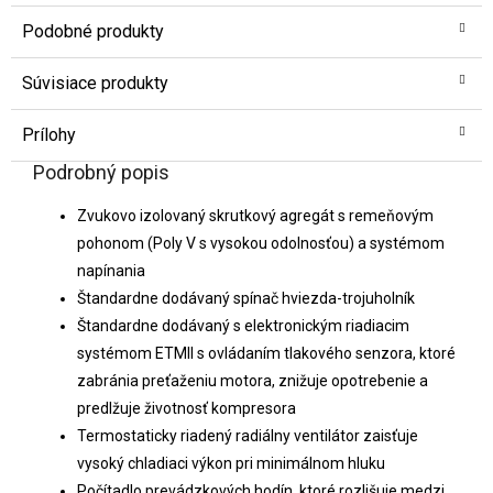
Podobné produkty
Súvisiace produkty
Prílohy
Podrobný popis
Zvukovo izolovaný skrutkový agregát s remeňovým
pohonom (Poly V s vysokou odolnosťou) a systémom
napínania
Štandardne dodávaný spínač hviezda-trojuholník
Štandardne dodávaný s elektronickým riadiacim
systémom ETMII s ovládaním tlakového senzora, ktoré
zabránia preťaženiu motora, znižuje opotrebenie a
predlžuje životnosť kompresora
Termostaticky riadený radiálny ventilátor zaisťuje
vysoký chladiaci výkon pri minimálnom hluku
Počítadlo prevádzkových hodín, ktoré rozlišuje medzi