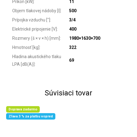
Príkon [kW]
:
11
Objem tlakovej nádoby [l]
:
500
Prípojka vzduchu ["]
:
3/4
Elektrické pripojenie [V]
:
400
Rozmery (š × v × h) [mm]
:
1980×1630×700
Hmotnosť [kg]
:
322
Hladina akustického tlaku
69
LPA [dB(A)]
:
Súvisiaci tovar
Doprava zadarmo
Zľava 3 % za platbu vopred