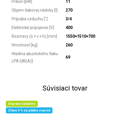
Príkon [kW]
:
11
Objem tlakovej nádoby [l]
:
270
Prípojka vzduchu ["]
:
3/4
Elektrické pripojenie [V]
:
400
Rozmery (š × v × h) [mm]
:
1550×1510×700
Hmotnosť [kg]
:
260
Hladina akustického tlaku
69
LPA [dB(A)]
:
Súvisiaci tovar
Doprava zadarmo
Zľava 3 % za platbu vopred