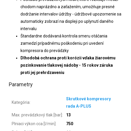
chodom naprázdno a zaťažením, umožňuje presné
dodržanie intervalov údržby - údržbové upozornenie sa
automaticky zobrazí na displeji po uplynutí daného
intervalu
Štandardne dodávaná kontrola smeru otáčania
zamedzí prípadnému poškodeniu pri uvedení
kompresora do prevádzky
Dlhodobá ochrana proti korózii vďaka žiarovému
pozinkovanie tlakovej nádoby - 15 rokov záruka
proti jej prehrdzaveniu
Parametry
Skrutkové kompresory
Kategória
:
rada A-PLUS
Max. prevádzkový tlak [bar]
:
13
Plniaci výkon cca [l/min]
:
750