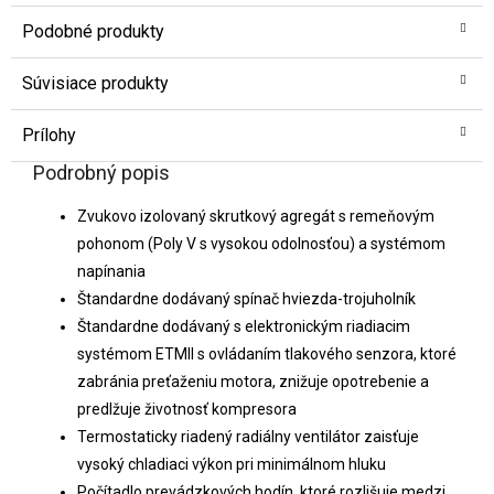
Podobné produkty
Súvisiace produkty
Prílohy
Podrobný popis
Zvukovo izolovaný skrutkový agregát s remeňovým
pohonom (Poly V s vysokou odolnosťou) a systémom
napínania
Štandardne dodávaný spínač hviezda-trojuholník
Štandardne dodávaný s elektronickým riadiacim
systémom ETMII s ovládaním tlakového senzora, ktoré
zabránia preťaženiu motora, znižuje opotrebenie a
predlžuje životnosť kompresora
Termostaticky riadený radiálny ventilátor zaisťuje
vysoký chladiaci výkon pri minimálnom hluku
Počítadlo prevádzkových hodín, ktoré rozlišuje medzi