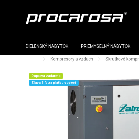
Prejsť na obsah
DIELENSKÝ NÁBYTOK
PRIEMYSELNÝ NÁBYTOK
Kompresory a vzduch
Skrutkové kompr
Domov
Doprava zadarmo
Zľava 3 % za platbu vopred