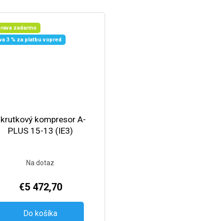
rava zadarmo
va 3 % za platbu vopred
krutkový kompresor A-
PLUS 15-13 (IE3)
Na dotaz
€5 472,70
Do košíka