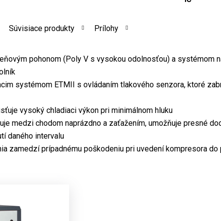
Súvisiace produkty
Prílohy
emeňovým pohonom (Poly V s vysokou odolnosťou) a systémom n
olník
acim systémom ETMII s ovládaním tlakového senzora, ktoré zabrá
aisťuje vysoký chladiaci výkon pri minimálnom hluku
išuje medzi chodom naprázdno a zaťažením, umožňuje presné dod
tí daného intervalu
nia zamedzí prípadnému poškodeniu pri uvedení kompresora do