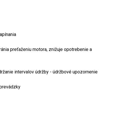
apínania
nia preťaženiu motora, znižuje opotrebenie a
ržanie intervalov údržby - údržbové upozornenie
 prevádzky