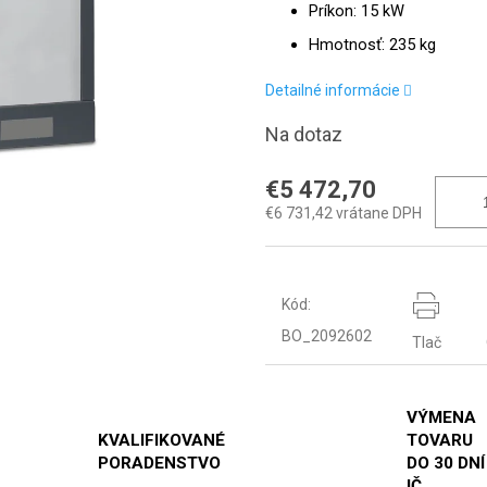
Príkon: 15 kW
Hmotnosť: 235 kg
Detailné informácie
Na dotaz
€5 472,70
€6 731,42 vrátane DPH
Kód:
BO_2092602
Tlač
VÝMENA
KVALIFIKOVANÉ
TOVARU
PORADENSTVO
DO 30 DNÍ
IČ