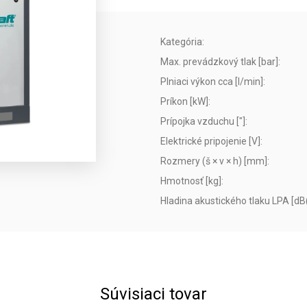
Kategória
:
Max. prevádzkový tlak [bar]
:
Plniaci výkon cca [l/min]
:
Príkon [kW]
:
Prípojka vzduchu ["]
:
Elektrické pripojenie [V]
:
Rozmery (š × v × h) [mm]
:
Hmotnosť [kg]
:
Hladina akustického tlaku LPA [dB
Súvisiaci tovar