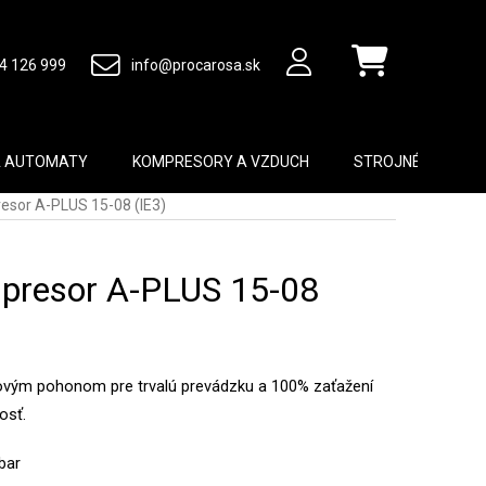
4 126 999
info@procarosa.sk
Nákupný košík
A AUTOMATY
KOMPRESORY A VZDUCH
STROJNÉ VYBAVEN
esor A-PLUS 15-08 (IE3)
presor A-PLUS 15-08
vým pohonom pre trvalú prevádzku a 100% zaťažení
osť.
bar