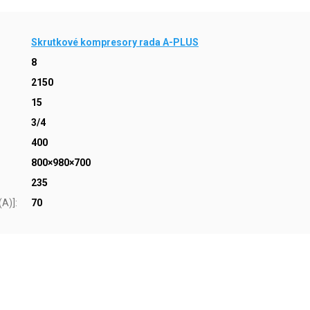
Skrutkové kompresory rada A-PLUS
8
2150
15
3/4
400
800×980×700
235
(A)]
:
70