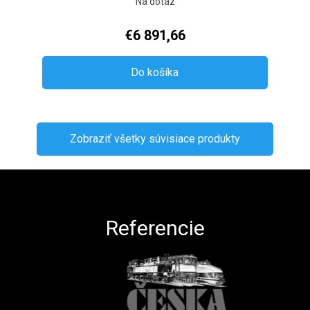
Na dotaz
€6 891,66
Do košíka
Zobraziť všetky súvisiace produkty
Zápätie
Referencie