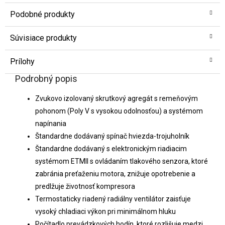
Podobné produkty
Súvisiace produkty
Prílohy
Podrobný popis
Zvukovo izolovaný skrutkový agregát s remeňovým
pohonom (Poly V s vysokou odolnosťou) a systémom
napínania
Štandardne dodávaný spínač hviezda-trojuholník
Štandardne dodávaný s elektronickým riadiacim
systémom ETMII s ovládaním tlakového senzora, ktoré
zabránia preťaženiu motora, znižuje opotrebenie a
predlžuje životnosť kompresora
Termostaticky riadený radiálny ventilátor zaisťuje
vysoký chladiaci výkon pri minimálnom hluku
Počítadlo prevádzkových hodín, ktoré rozlišuje medzi