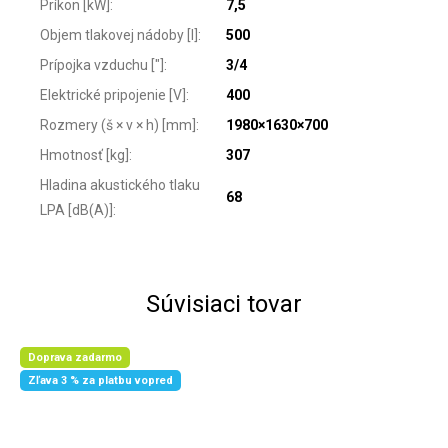
Príkon [kW]
:
7,5
Objem tlakovej nádoby [l]
:
500
Prípojka vzduchu ["]
:
3/4
Elektrické pripojenie [V]
:
400
Rozmery (š × v × h) [mm]
:
1980×1630×700
Hmotnosť [kg]
:
307
Hladina akustického tlaku
68
LPA [dB(A)]
:
Súvisiaci tovar
Doprava zadarmo
Zľava 3 % za platbu vopred