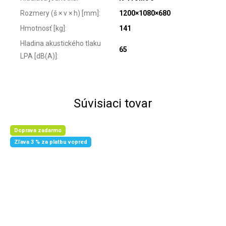
Rozmery (š × v × h) [mm]
:
1200×1080×680
Hmotnosť [kg]
:
141
Hladina akustického tlaku
65
LPA [dB(A)]
:
Súvisiaci tovar
Doprava zadarmo
Zľava 3 % za platbu vopred