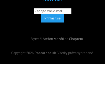
Přihlásit se
Vytvořil
Štefan Mazáň
na
Shoptetu
Copyright 2026
Procarosa.sk
. Všetky práva vyhradené.