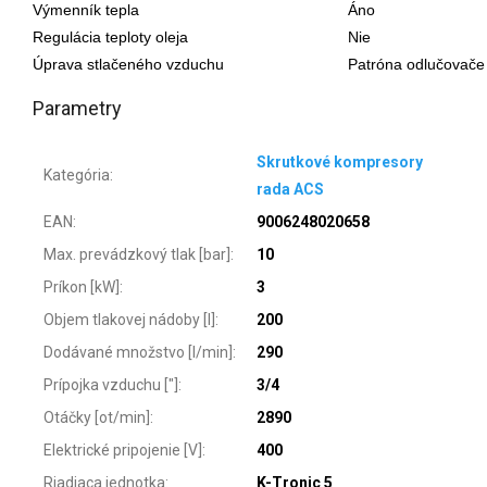
Výmenník tepla
Áno
Regulácia teploty oleja
Nie
Úprava stlačeného vzduchu
Patróna odlučovače 
Parametry
Skrutkové kompresory
Kategória
:
rada ACS
EAN
:
9006248020658
Max. prevádzkový tlak [bar]
:
10
Príkon [kW]
:
3
Objem tlakovej nádoby [l]
:
200
Dodávané množstvo [l/min]
:
290
Prípojka vzduchu ["]
:
3/4
Otáčky [ot/min]
:
2890
Elektrické pripojenie [V]
:
400
Riadiaca jednotka
:
K-Tronic 5