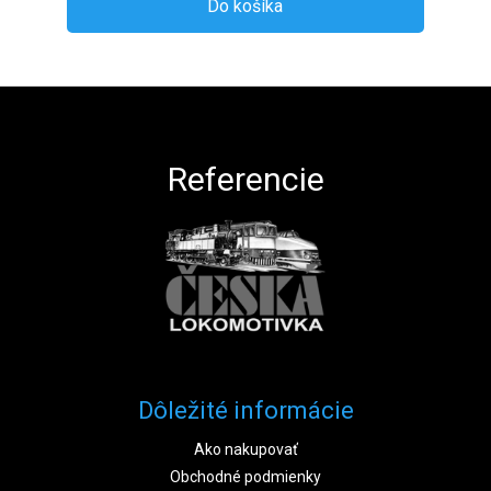
Do košíka
Zápätie
Referencie
Dôležité informácie
Ako nakupovať
Obchodné podmienky