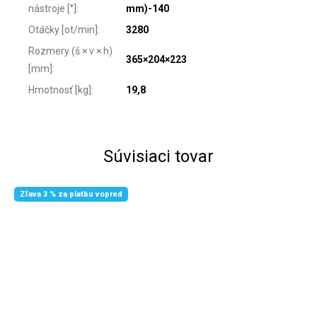
nástroje [°]
:
mm)-140
Otáčky [ot/min]
:
3280
Rozmery (š × v × h)
365×204×223
[mm]
:
Hmotnosť [kg]
:
19,8
Súvisiaci tovar
Zľava 3 % za platbu vopred