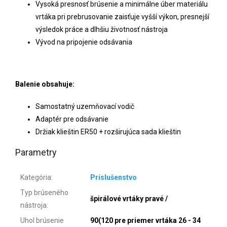
Vysoká presnosť brúsenie a minimálne úber materiálu
vrtáka pri prebrusovanie zaisťuje vyšší výkon, presnejší
výsledok práce a dlhšiu životnosť nástroja
Vývod na pripojenie odsávania
Balenie obsahuje:
Samostatný uzemňovací vodič
Adaptér pre odsávanie
Držiak klieštin ER50 + rozširujúca sada klieštin
Parametry
Kategória
:
Príslušenstvo
Typ brúseného
špirálové vrtáky pravé /
nástroja
:
Uhol brúsenie
90(120 pre priemer vrtáka 26 - 34