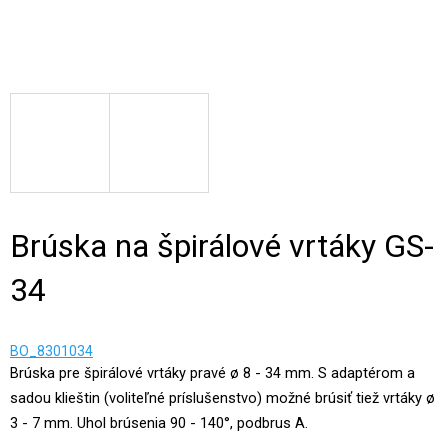
Brúska na špirálové vrtáky GS-
34
BO_8301034
Brúska pre špirálové vrtáky pravé ø 8 - 34 mm. S adaptérom a
sadou klieštin (voliteľné príslušenstvo) možné brúsiť tiež vrtáky ø
3 - 7 mm. Uhol brúsenia 90 - 140°, podbrus A.