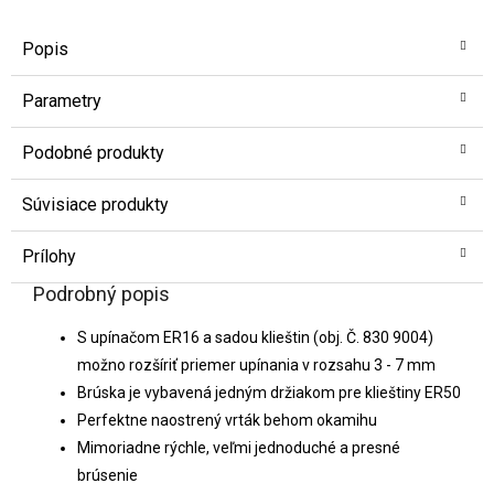
Popis
Parametry
Podobné produkty
Súvisiace produkty
Prílohy
Podrobný popis
S upínačom ER16 a sadou klieštin (obj. Č. 830 9004)
možno rozšíriť priemer upínania v rozsahu 3 - 7 mm
Brúska je vybavená jedným držiakom pre klieštiny ER50
Perfektne naostrený vrták behom okamihu
Mimoriadne rýchle, veľmi jednoduché a presné
brúsenie