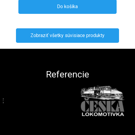
Do košíka
Zobraziť všetky súvisiace produkty
Zápätie
Referencie