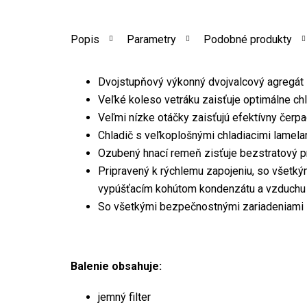
Popis
Parametry
Podobné produkty
Dvojstupňový výkonný dvojvalcový agregát s
Veľké koleso vetráku zaisťuje optimálne ch
Veľmi nízke otáčky zaisťujú efektívny čerpa
Chladič s veľkoplošnými chladiacimi lamelam
Ozubený hnací remeň zisťuje bezstratový pr
Pripravený k rýchlemu zapojeniu, so všetk
vypúšťacím kohútom kondenzátu a vzduchu
So všetkými bezpečnostnými zariadeniami
Balenie obsahuje:
jemný filter