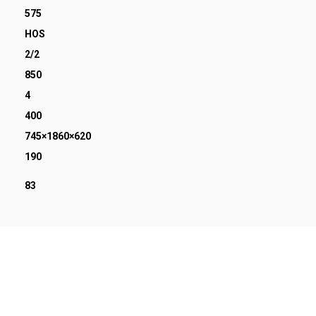
575
HOS
2/2
850
4
400
745×1860×620
190
83