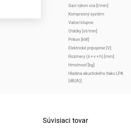
Sací výkon cca [l/min]
:
Kompresný systém
:
Valce/stupne
:
Otáčky [ot/min]
:
Príkon [kW]
:
Elektrické pripojenie [V]
:
Rozmery (š × v × h) [mm]
:
Hmotnosť [kg]
:
Hladina akustického tlaku LPA
[dB(A)]
:
Súvisiaci tovar