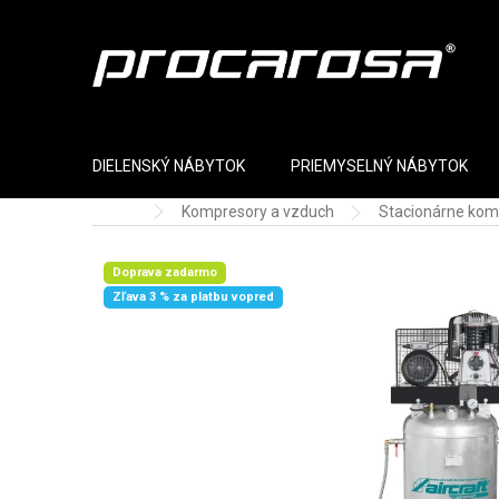
Prejsť na obsah
DIELENSKÝ NÁBYTOK
PRIEMYSELNÝ NÁBYTOK
Kompresory a vzduch
Stacionárne kom
Domov
Doprava zadarmo
Zľava 3 % za platbu vopred