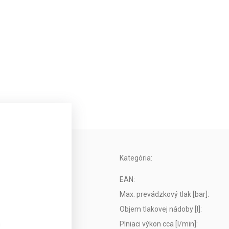
Kategória
:
EAN
:
Max. prevádzkový tlak [bar]
:
Objem tlakovej nádoby [l]
:
Plniaci výkon cca [l/min]
: