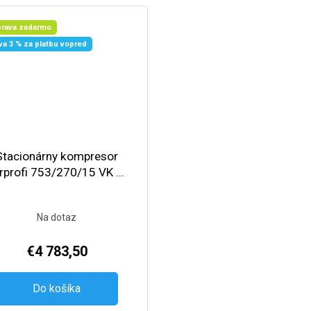
rava zadarmo
va 3 % za platbu vopred
Stacionárny kompresor
rprofi 753/270/15 VK ...
Na dotaz
€4 783,50
Do košíka