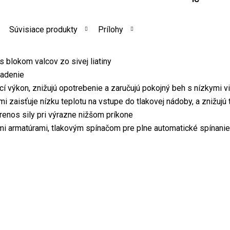
Súvisiace produkty
Prílohy
 blokom valcov zo sivej liatiny
ladenie
cí výkon, znižujú opotrebenie a zaručujú pokojný beh s nízkymi vi
i zaisťuje nízku teplotu na vstupe do tlakovej nádoby, a znižujú
enos sily pri výrazne nižšom príkone
ými armatúrami, tlakovým spínačom pre plne automatické spínan