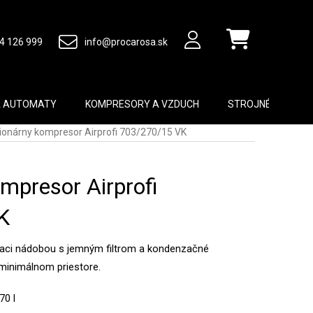
4 126 999
info@procarosa.sk
Nákupný košík
A AUTOMATY
KOMPRESORY A VZDUCH
STROJNÉ VYBAVEN
ionárny kompresor Airprofi 703/270/15 VK
mpresor Airprofi
K
jaci nádobou s jemným filtrom a kondenzačné
minimálnom priestore.
70 l