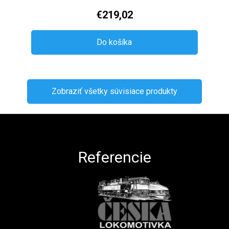
€219,02
Do košíka
Zobraziť všetky súvisiace produkty
Zápätie
Referencie