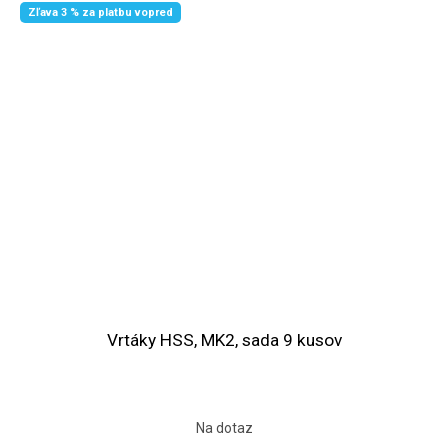
Zľava 3 % za platbu vopred
Vrtáky HSS, MK2, sada 9 kusov
Na dotaz