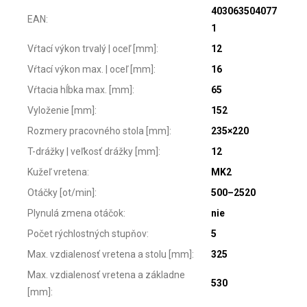
403063504077
EAN
:
1
Vŕtací výkon trvalý | oceľ [mm]
:
12
Vŕtací výkon max. | oceľ [mm]
:
16
Vŕtacia hĺbka max. [mm]
:
65
Vyloženie [mm]
:
152
Rozmery pracovného stola [mm]
:
235×220
T-drážky | veľkosť drážky [mm]
:
12
Kužeľ vretena
:
MK2
Otáčky [ot/min]
:
500–2520
Plynulá zmena otáčok
:
nie
Počet rýchlostných stupňov
:
5
Max. vzdialenosť vretena a stolu [mm]
:
325
Max. vzdialenosť vretena a základne
530
[mm]
: