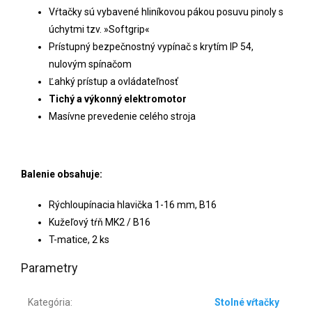
Vŕtačky sú vybavené hliníkovou pákou posuvu pinoly s
úchytmi tzv. »Softgrip«
Prístupný bezpečnostný vypínač s krytím IP 54,
nulovým spínačom
Ľahký prístup a ovládateľnosť
Tichý a výkonný elektromotor
Masívne prevedenie celého stroja
Balenie obsahuje:
Rýchloupínacia hlavička 1-16 mm, B16
Kužeľový tŕň MK2 / B16
T-matice, 2 ks
Parametry
Kategória
:
Stolné vŕtačky