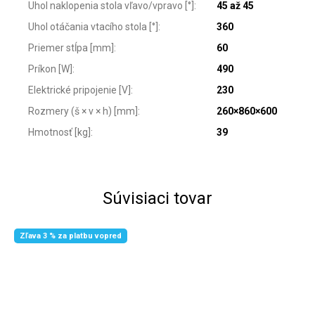
Uhol naklopenia stola vľavo/vpravo [°]
:
45 až 45
Uhol otáčania vtacího stola [°]
:
360
Priemer stĺpa [mm]
:
60
Príkon [W]
:
490
Elektrické pripojenie [V]
:
230
Rozmery (š × v × h) [mm]
:
260×860×600
Hmotnosť [kg]
:
39
Súvisiaci tovar
Zľava 3 % za platbu vopred