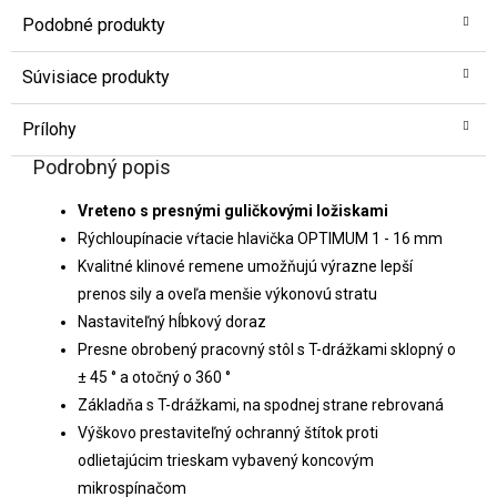
Podobné produkty
Súvisiace produkty
Prílohy
Podrobný popis
Vreteno s presnými guličkovými ložiskami
Rýchloupínacie vŕtacie hlavička OPTIMUM 1 - 16 mm
Kvalitné klinové remene umožňujú výrazne lepší
prenos sily a oveľa menšie výkonovú stratu
Nastaviteľný hĺbkový doraz
Presne obrobený pracovný stôl s T-drážkami sklopný o
± 45 ° a otočný o 360 °
Základňa s T-drážkami, na spodnej strane rebrovaná
Výškovo prestaviteľný ochranný štítok proti
odlietajúcim trieskam vybavený koncovým
mikrospínačom