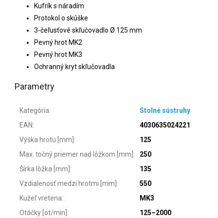
Kufrík s náradím
Protokol o skúške
3-čeľusťové skľučovadlo Ø 125 mm
Pevný hrot MK2
Pevný hrot MK3
Ochranný kryt skľučovadla
Parametry
Kategória
:
Stolné sústruhy
EAN
:
4030635024221
Výška hrotu [mm]
:
125
Max. točný priemer nad lôžkom [mm]
:
250
Šírka lôžka [mm]
:
135
Vzdialenosť medzi hrotmi [mm]
:
550
Kužeľ vretena
:
MK3
Otáčky [ot/min]
:
125–2000