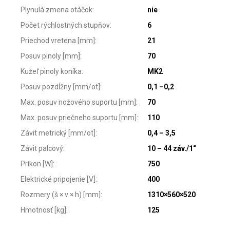
Plynulá zmena otáčok
:
nie
Počet rýchlostných stupňov
:
6
Priechod vretena [mm]
:
21
Posuv pinoly [mm]
:
70
Kužeľ pinoly koníka
:
MK2
Posuv pozdĺžny [mm/ot]
:
0,1 –0,2
Max. posuv nožového suportu [mm]
:
70
Max. posuv priečneho suportu [mm]
:
110
Závit metrický [mm/ot]
:
0,4 – 3,5
Závit palcový
:
10 – 44 záv./1“
Príkon [W]
:
750
Elektrické pripojenie [V]
:
400
Rozmery (š × v × h) [mm]
:
1310×560×520
Hmotnosť [kg]
:
125