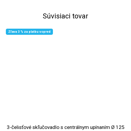
Súvisiaci tovar
Zľava 3 % za platbu vopred
3-čelisťové skľučovadlo s centrálnym upínaním Ø 125