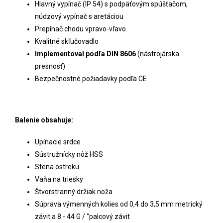
Hlavný vypínač (IP 54) s podpäťovým spúšťačom,
núdzový vypínač s aretáciou
Prepínač chodu vpravo-vľavo
Kvalitné skľučovadlo
Implementoval podľa DIN 8606
(nástrojárska
presnosť)
Bezpečnostné požiadavky podľa CE
Balenie obsahuje:
Upínacie srdce
Sústružnícky nôž HSS
Stena ostreku
Vaňa na triesky
Štvorstranný držiak noža
Súprava výmenných kolies od 0,4 do 3,5 mm metrický
závit a 8 - 44 G / "palcový závit