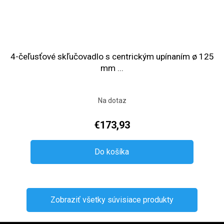
4-čeľusťové skľučovadlo s centrickým upínaním ø 125
mm ...
Na dotaz
€173,93
Do košíka
Zobraziť všetky súvisiace produkty