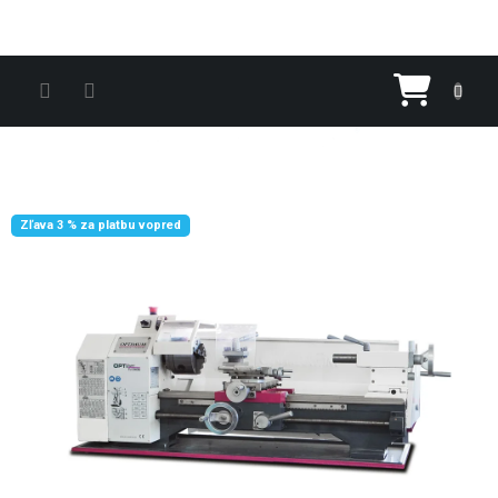
Prejsť na obsah
Nákupn
Zľava 3 % za platbu vopred