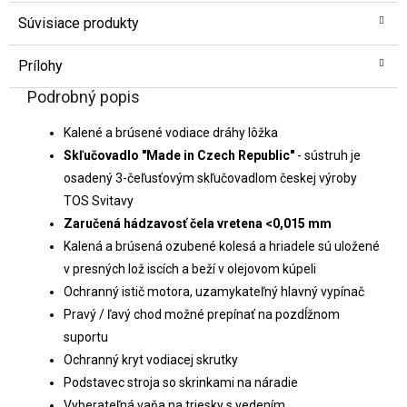
Súvisiace produkty
Prílohy
Podrobný popis
Kalené a brúsené vodiace dráhy lôžka
Skľučovadlo "Made in Czech Republic"
- sústruh je
osadený 3-čeľusťovým skľučovadlom českej výroby
TOS Svitavy
Zaručená hádzavosť čela vretena <0,015 mm
Kalená a brúsená ozubené kolesá a hriadele sú uložené
v presných lož iscích a beží v olejovom kúpeli
Ochranný istič motora, uzamykateľný hlavný vypínač
Pravý / ľavý chod možné prepínať na pozdĺžnom
suportu
Ochranný kryt vodiacej skrutky
Podstavec stroja so skrinkami na náradie
Vyberateľná vaňa na triesky s vedením