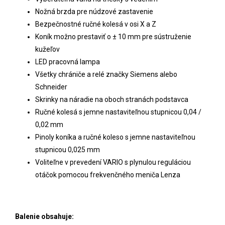
Nožná brzda pre núdzové zastavenie
Bezpečnostné ručné kolesá v osi X a Z
Koník možno prestaviť o ± 10 mm pre sústruženie
kužeľov
LED pracovná lampa
Všetky chrániče a relé značky Siemens alebo
Schneider
Skrinky na náradie na oboch stranách podstavca
Ručné kolesá s jemne nastaviteľnou stupnicou 0,04 /
0,02 mm
Pinoly koníka a ručné koleso s jemne nastaviteľnou
stupnicou 0,025 mm
Voliteľne v prevedení VARIO s plynulou reguláciou
otáčok pomocou frekvenčného meniča Lenza
Balenie obsahuje: