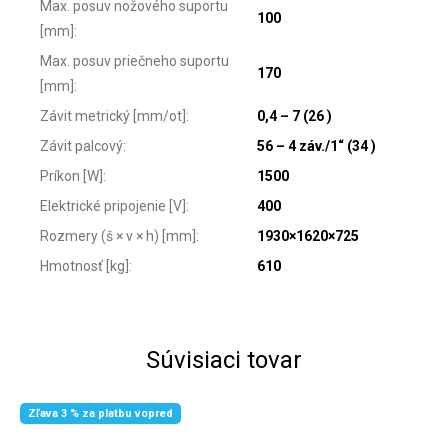
Max. posuv nožového suportu
100
[mm]
:
Max. posuv priečneho suportu
170
[mm]
:
Závit metrický [mm/ot]
:
0,4 – 7 (26 )
Závit palcový
:
56 – 4 záv./1“ (34 )
Príkon [W]
:
1500
Elektrické pripojenie [V]
:
400
Rozmery (š × v × h) [mm]
:
1930×1620×725
Hmotnosť [kg]
:
610
Súvisiaci tovar
Zľava 3 % za platbu vopred