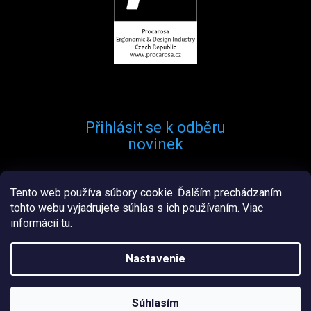
Přihlásit se k odběru
novinek
Tento web používa súbory cookie. Ďalším prechádzaním
Přihlásit se
tohto webu vyjadrujete súhlas s ich používaním. Viac
informácií
tu
.
Nastavenie
Vytvořil
Štefan Mazáň
na
Shoptetu
Súhlasím
Copyright 2026
Procarosa.sk
. Všetky práva vyhradené.