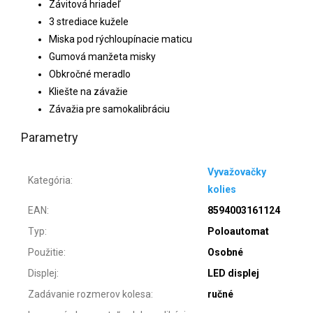
Závitová hriadeľ
3 strediace kužele
Miska pod rýchloupínacie maticu
Gumová manžeta misky
Obkročné meradlo
Kliešte na závažie
Závažia pre samokalibráciu
Parametry
Vyvažovačky
Kategória
:
kolies
EAN
:
8594003161124
Typ
:
Poloautomat
Použitie
:
Osobné
Displej
:
LED displej
Zadávanie rozmerov kolesa
:
ručné