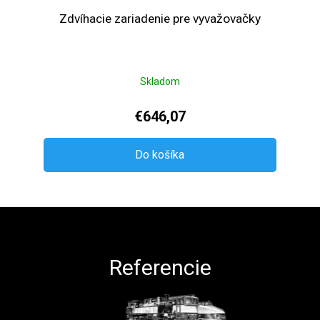
Zdvíhacie zariadenie pre vyvažovačky
Skladom
€646,07
Do košíka
Zápätie
Referencie