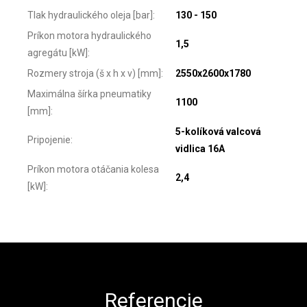
Tlak hydraulického oleja [bar]
:
130 - 150
Príkon motora hydraulického
1,5
agregátu [kW]
:
Rozmery stroja (š x h x v) [mm]
:
2550x2600x1780
Maximálna šírka pneumatiky
1100
[mm]
:
5-kolíková valcová
Pripojenie
:
vidlica 16A
Príkon motora otáčania kolesa
2,4
[kW]
:
Zápätie
Referencie