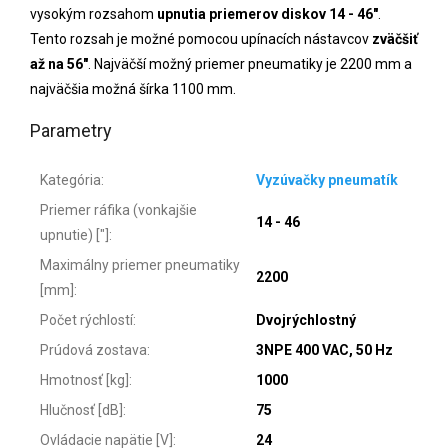
vysokým rozsahom
upnutia priemerov diskov 14 - 46"
.
Tento rozsah je možné pomocou upínacích nástavcov
zväčšiť
až na 56"
. Najväčší možný priemer pneumatiky je 2200 mm a
najväčšia možná šírka 1100 mm.
Parametry
Kategória
:
Vyzúvačky pneumatík
Priemer ráfika (vonkajšie
14 - 46
upnutie) ["]
:
Maximálny priemer pneumatiky
2200
[mm]
:
Počet rýchlostí
:
Dvojrýchlostný
Prúdová zostava
:
3NPE 400 VAC, 50 Hz
Hmotnosť [kg]
:
1000
Hlučnosť [dB]
:
75
Ovládacie napätie [V]
:
24