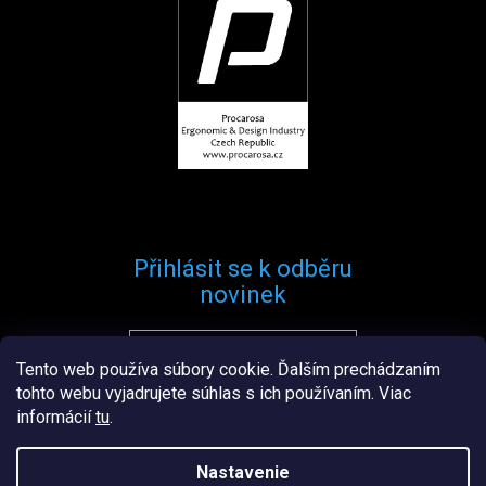
Přihlásit se k odběru
novinek
Tento web používa súbory cookie. Ďalším prechádzaním
Přihlásit se
tohto webu vyjadrujete súhlas s ich používaním. Viac
informácií
tu
.
Nastavenie
Vytvořil
Štefan Mazáň
na
Shoptetu