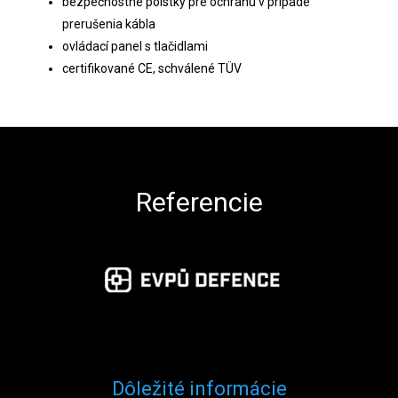
bezpečnostné poistky pre ochranu v prípade
prerušenia kábla
ovládací panel s tlačidlami
certifikované CE, schválené TÜV
Zápätie
Referencie
Dôležité informácie