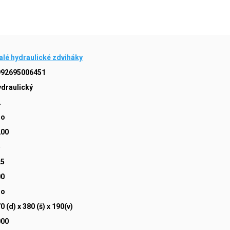
lé hydraulické zdviháky
992695006451
draulický
2
no
200
5
25
00
no
0 (d) x 380 (š) x 190(v)
000