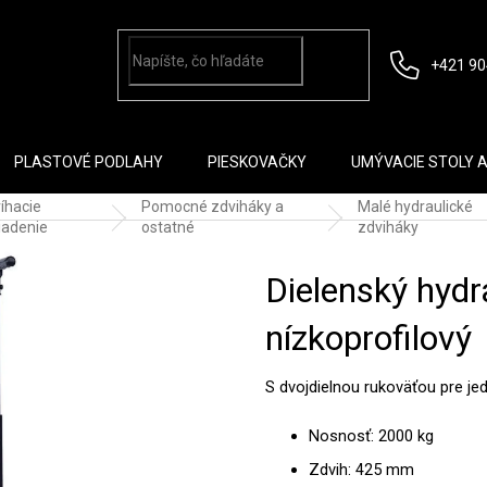
+421 90
PLASTOVÉ PODLAHY
PIESKOVAČKY
UMÝVACIE STOLY 
íhacie
Pomocné zdviháky a
Malé hydraulické
iadenie
ostatné
zdviháky
Dielenský hydr
nízkoprofilový
S dvojdielnou rukoväťou pre je
Nosnosť: 2000 kg
Zdvih: 425 mm