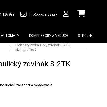
4 126 999
info@procarosa.sk
Nákupný košík
A AUTOMATY
KOMPRESORY A VZDUCH
STROJNÉ VYBAVEN
Dielenský hydraulický zdvihák S-2TK
nízkoprofilový
aulický zdvihák S-2TK
dnoduchší transport a skladovanie.