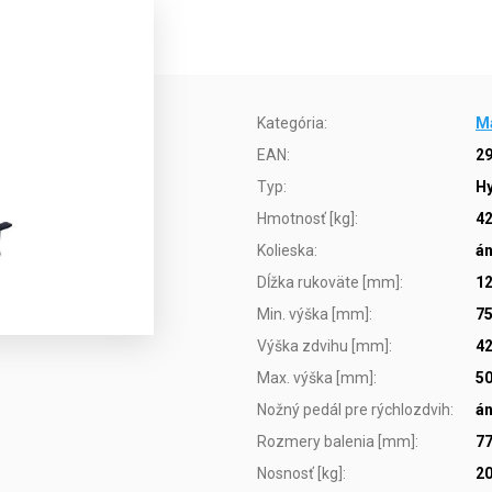
Kategória
:
Ma
EAN
:
2
Typ
:
Hy
Hmotnosť [kg]
:
4
Kolieska
:
á
Dĺžka rukoväte [mm]
:
1
Min. výška [mm]
:
7
Výška zdvihu [mm]
:
4
Max. výška [mm]
:
5
Nožný pedál pre rýchlozdvih
:
á
Rozmery balenia [mm]
:
77
Nosnosť [kg]
:
2