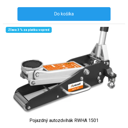
Do košíka
Zľava 3 % za platbu vopred
Pojazdný autozdvihák RWHA 1501