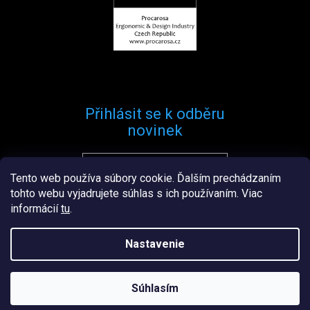
Přihlásit se k odběru
novinek
Tento web používa súbory cookie. Ďalším prechádzaním
Přihlásit se
tohto webu vyjadrujete súhlas s ich používaním. Viac
informácií
tu
.
Nastavenie
Vytvořil
Štefan Mazáň
na
Shoptetu
Súhlasím
Copyright 2026
Procarosa.sk
. Všetky práva vyhradené.