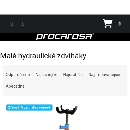
Prejsť na obsah
Nákupn
Malé hydraulické zdviháky
Radenie produktov
Odporúčame
Najlacnejšie
Najdrahšie
Najpredávanejšie
Abecedne
Výpis produktov
Zľava 3 % za platbu vopred