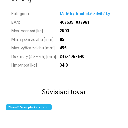
Kategória
:
Malé hydraulické zdviháky
EAN
:
4036351033981
Max. nosnosť [kg]
:
2500
Min. výška zdvihu [mm]
:
85
Max. výška zdvihu [mm]
:
455
Rozmery (š × v × h) [mm]
:
342×175×640
Hmotnosť [kg]
:
34,8
Súvisiaci tovar
Zľava 3 % za platbu vopred