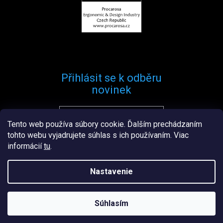
Přihlásit se k odběru
novinek
Tento web používa súbory cookie. Ďalším prechádzaním
Přihlásit se
tohto webu vyjadrujete súhlas s ich používaním. Viac
informácií
tu
.
Nastavenie
Vytvořil
Štefan Mazáň
na
Shoptetu
Súhlasím
Copyright 2026
Procarosa.sk
. Všetky práva vyhradené.