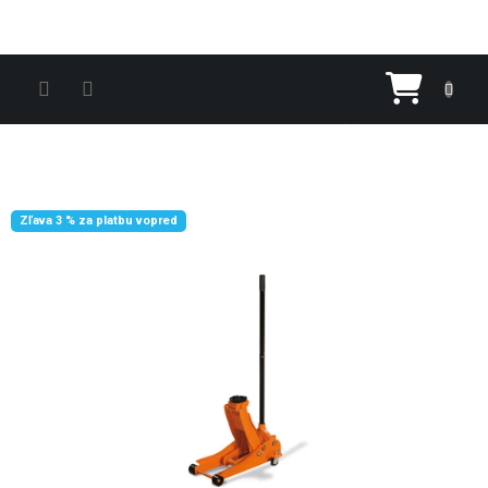
Prejsť na obsah
Nákupn
Zľava 3 % za platbu vopred