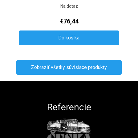
Na dotaz
€76,44
Do košíka
Zobraziť všetky súvisiace produkty
Zápätie
Referencie