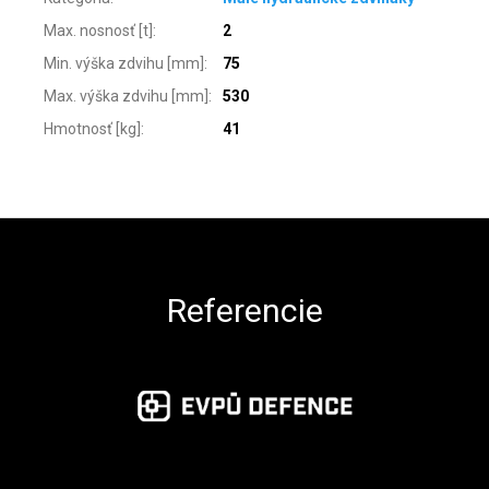
Max. nosnosť [t]
:
2
Min. výška zdvihu [mm]
:
75
Max. výška zdvihu [mm]
:
530
Hmotnosť [kg]
:
41
Zápätie
Referencie