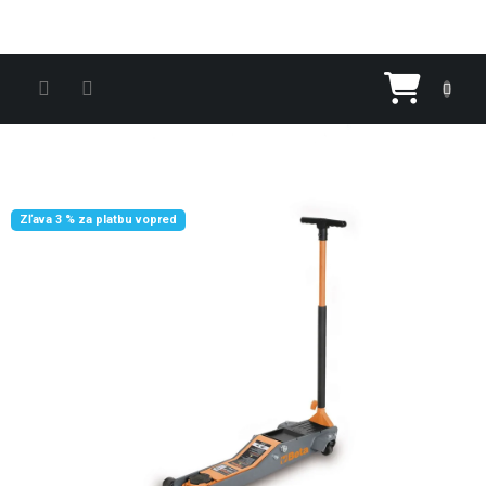
Prejsť na obsah
Nákupn
Zľava 3 % za platbu vopred