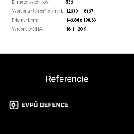
El. motor výkon [kW]
:
536
Výstupná rýchlosť [ot/min]
:
12630 - 16167
Priemer [mm]
:
146,84 x 198,63
Vstupný prúd [A]
:
16,1 - 20,9
Zápätie
Referencie