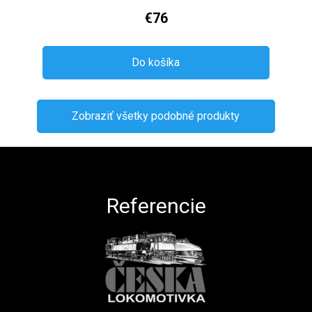
€76
Do košíka
Zobraziť všetky podobné produkty
Zápätie
Referencie