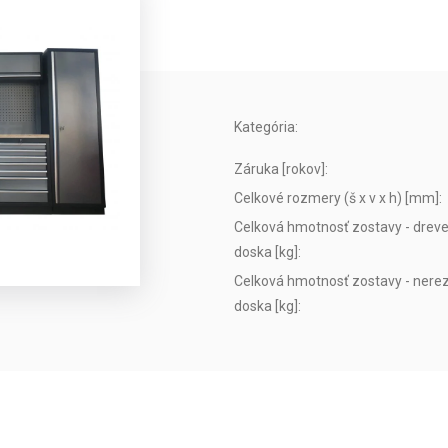
Kategória
:
Záruka [rokov]
:
Celkové rozmery (š x v x h) [mm]
:
Celková hmotnosť zostavy - dreve
doska [kg]
:
Celková hmotnosť zostavy - nerez
doska [kg]
: