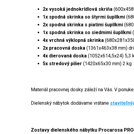
2x vysoká jednokrídlová skriňa
(600x458
1x spodná skrinka so štyrmi šuplíkmi
(68
2x spodná skrinka s piatimi šuplíkmi
(680
1x spodná skrinka so siedmimi šuplíkmi
(
4x vrchná výklopná skrinka
(680x281x350
2x pracovná doska
(1361x463x38 mm) driev
4x dierovaná doska
(1052x614,5x24) 5,3 
5x stredový pilier
(1420x65x30 mm) 2 kg
Materiál pracovnej dosky záleží na Vás. V ponuk
Dielenský nábytok dodávame vrátane
staviteľný
Zostavy dielenského nábytku Procarosa PROF