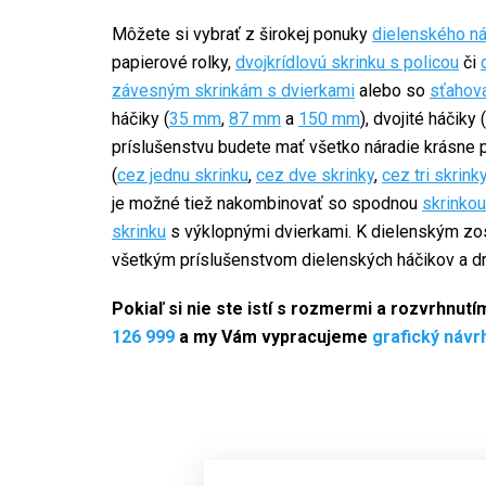
Môžete si vybrať z širokej ponuky
dielenského n
papierové rolky,
dvojkrídlovú skrinku s policou
či
závesným skrinkám s dvierkami
alebo so
sťahov
háčiky (
35 mm
,
87 mm
a
150 mm
), dvojité háčiky (
príslušenstvu budete mať všetko náradie krásne 
(
cez jednu skrinku
,
cez dve skrinky
,
cez tri skrink
je možné tiež nakombinovať so spodnou
skrinkou
skrinku
s výklopnými dvierkami. K dielenským zo
všetkým príslušenstvom dielenských háčikov a dr
Pokiaľ si nie ste istí s rozmermi a rozvrhnut
126 999
a my Vám vypracujeme
grafický návr