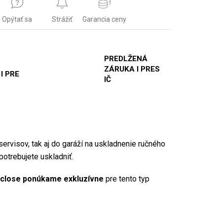
Opýtať sa
Strážiť
Garancia ceny
PREDLŽENÁ
ZÁRUKA I PRES
 I PRE
IČ
servisov, tak aj do garáží na uskladnenie ručného
potrebujete uskladniť.
 close ponúkame exkluzívne
pre tento typ