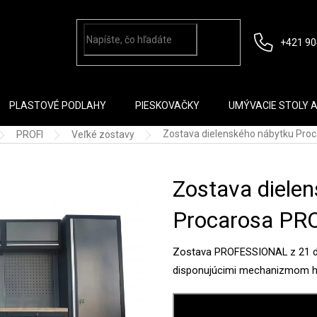
+421 90
PLASTOVÉ PODLAHY
PIESKOVAČKY
UMÝVACIE STOLY 
Zostava dielenského nábytku Pro
PROFI
Veľké zostavy
Zostava diele
Procarosa PR
Zostava PROFESSIONAL z 21 di
disponujúcimi mechanizmom hla