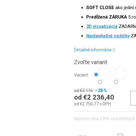
SOFT CLOSE
ako jediní 
Predĺžená ZÁRUKA
5 r
3D vizualizácia
ZADAR
Nastaviteľné nožičky
Z
Detailné informácie
Zvoľte variant
Variant
od €3 116
–28 %
od
€2 236,40
od
€2 750,77
s DPH
Najnižšia cena s DPH za posledných 