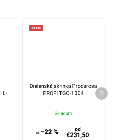
Akcia
Dielenská skrinka Procarosa
Ďalší produkt
 L-
PROFI TGC-1304
Skladom
od
–22 %
až
€231,50