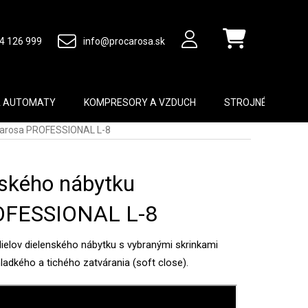
4 126 999
info@procarosa.sk
Nákupný košík
A AUTOMATY
KOMPRESORY A VZDUCH
STROJNÉ VYBAVEN
carosa PROFESSIONAL L-8
nského nábytku
OFESSIONAL L-8
elov dielenského nábytku s vybranými skrinkami
dkého a tichého zatvárania (soft close).