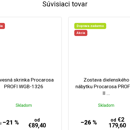
Súvisiaci tovar
ia
Doprava zadarmo
Akcia
vesná skrinka Procarosa
Zostava dielenského
PROFI WGB-1326
nábytku Procarosa PROFI
II ...
Skladom
Skladom
€2
od
od
–21 %
–26 %
až
€89,40
179,60