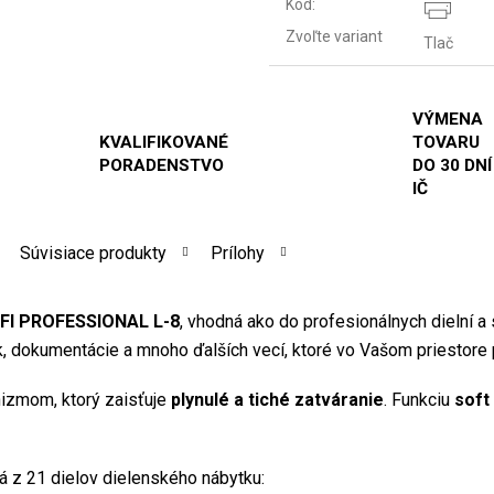
Kód:
Zvoľte variant
Tlač
VÝMENA
KVALIFIKOVANÉ
TOVARU
PORADENSTVO
DO 30 DNÍ
IČ
Súvisiace produkty
Prílohy
OFI PROFESSIONAL L-8
, vhodná ako do profesionálnych dielní a 
ok, dokumentácie a mnoho ďalších vecí, ktoré vo Vašom priestore 
zmom, ktorý zaisťuje
plynulé a tiché zatváranie
. Funkciu
soft
á z 21 dielov dielenského nábytku: