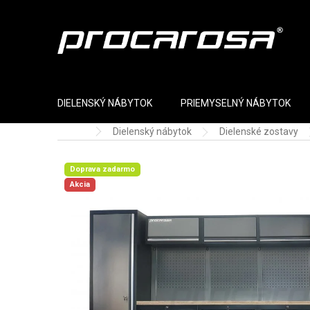
Prejsť na obsah
DIELENSKÝ NÁBYTOK
PRIEMYSELNÝ NÁBYTOK
Dielenský nábytok
Dielenské zostavy
Domov
Doprava zadarmo
Akcia