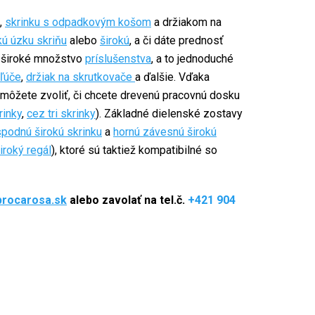
,
skrinku s odpadkovým košom
a držiakom na
ú úzku skriňu
alebo
širokú
, a či dáte prednosť
široké množstvo
príslušenstva
, a to jednoduché
kľúče
,
držiak na skrutkovače
a ďalšie. Vďaka
môžete zvoliť, či chcete drevenú pracovnú dosku
rinky
,
cez tri skrinky
). Základné dielenské zostavy
spodnú širokú skrinku
a
hornú závesnú širokú
iroký regál
), ktoré sú taktiež kompatibilné so
procarosa.sk
alebo zavolať na tel.č.
+421 904