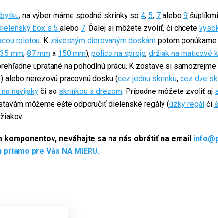
ábytku
, na výber máme spodné skrinky so
4
,
5
,
7
alebo
9
šuplíkmi
dielenský box s 5
alebo
7
. Ďalej si môžete zvoliť, či chcete
vysok
acou roletou
. K
závesným dierovaným doskám
potom ponúkame 
35 mm
,
87 mm
a
150 mm
),
police na spreje
,
držiak na maticové 
prehľadne upratané na pohodlnú prácu. K zostave si samozrejme 
y
) alebo nerezovú pracovnú dosku (
cez jednu skrinku
,
cez dve sk
 na navijaky
či so
skrinkou s drezom
. Prípadne môžete zvoliť aj
stavám môžeme ešte odporučiť dielenské regály (
úzky regál
či
š
žiakov.
ím komponentov, neváhajte sa na nás obrátiť na email
info@
h priamo pre Vás NA MIERU.