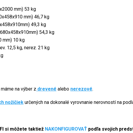
x2000 mm) 53 kg
0x458x910 mm) 46,7 kg
x458x910mm) 49,3 kg
680x458x910mm) 54,3 kg
 mm) 10 kg
. 12,5 kg, nerez. 21 kg
kg
e máme na výber z
drevené
alebo
nerezové
.
ch nožičiek
určených na dokonalé vyrovnanie nerovností na podl
I si môžete taktiež
NAKONFIGUROVAŤ
podľa svojich preds