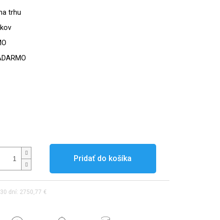
na trhu
okov
MO
ADARMO
Pridať do košíka
30 dní: 2750,77 €