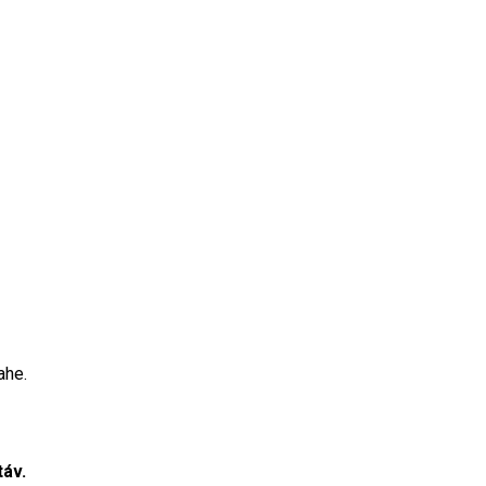
ahe.
táv
.