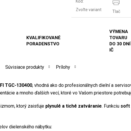
Kód:
Zvoľte variant
Tlač
VÝMENA
KVALIFIKOVANÉ
TOVARU
PORADENSTVO
DO 30 DNÍ
IČ
Súvisiace produkty
Prílohy
OFI TGC-130400
, vhodná ako do profesionálnych dielní a servisov
entácie a mnoho ďalších vecí, ktoré vo Vašom priestore potrebuj
zmom, ktorý zaisťuje
plynulé a tiché zatváranie
. Funkciu
soft
elov dielenského nábytku: