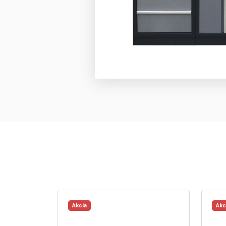
Akcia
Akc