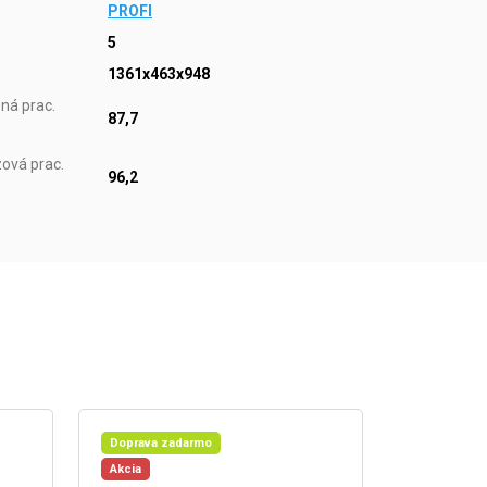
PROFI
5
1361x463x948
ná prac.
87,7
ová prac.
96,2
Doprava zadarmo
Akcia