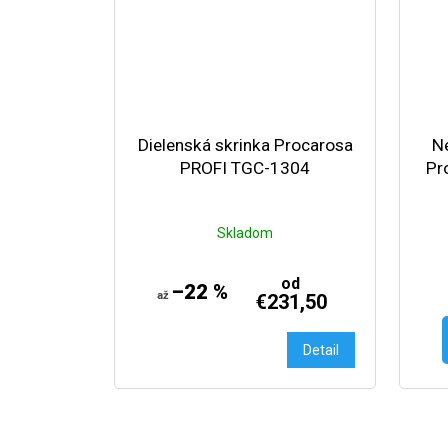
Dielenská skrinka Procarosa
N
PROFI TGC-1304
Pr
Skladom
od
–22 %
až
€231,50
Detail