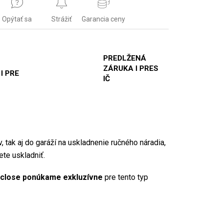
Opýtať sa
Strážiť
Garancia ceny
PREDLŽENÁ
ZÁRUKA I PRES
 I PRE
IČ
, tak aj do garáží na uskladnenie ručného náradia,
ete uskladniť.
 close ponúkame exkluzívne
pre tento typ