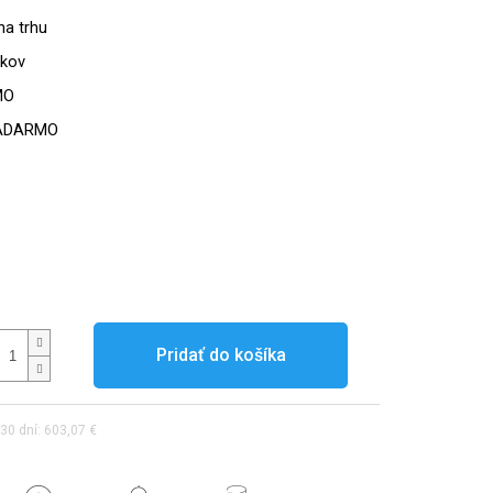
na trhu
okov
MO
ADARMO
Pridať do košíka
30 dní: 603,07 €