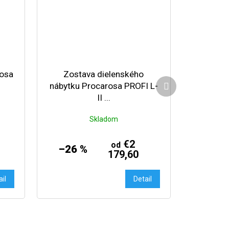
rosa
Zostava dielenského
Ďalší produkt
nábytku Procarosa PROFI L-
II ...
Skladom
€2
od
–26 %
179,60
ail
Detail