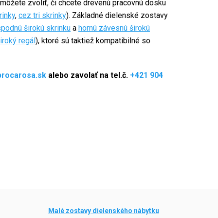
môžete zvoliť, či chcete drevenú pracovnú dosku
rinky
,
cez tri skrinky
). Základné dielenské zostavy
spodnú širokú skrinku
a
hornú závesnú širokú
iroký regál
), ktoré sú taktiež kompatibilné so
procarosa.sk
alebo zavolať na tel.č.
+421 904
Malé zostavy dielenského nábytku