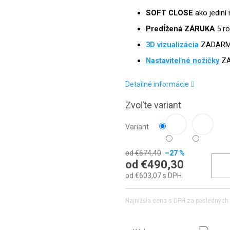
SOFT CLOSE
ako jediní 
Predĺžená ZÁRUKA
5 r
3D vizualizácia
ZADAR
Nastaviteľné nožičky
Z
Detailné informácie
Zvoľte variant
Variant
od €674,40
–27 %
od
€490,30
od
€603,07
s DPH
Najnižšia cena s DPH za posledných 