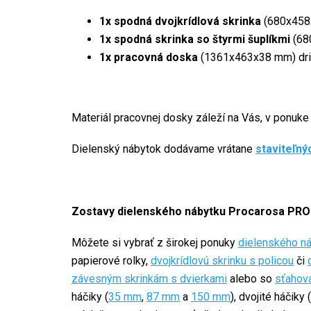
1x spodná dvojkrídlová skrinka
(680x458
1x spodná skrinka so štyrmi šuplíkmi
(68
1x pracovná doska
(1361x463x38 mm) driev
Materiál pracovnej dosky záleží na Vás, v ponuk
Dielenský nábytok dodávame vrátane
staviteľný
Zostavy dielenského nábytku Procarosa PROF
Môžete si vybrať z širokej ponuky
dielenského n
papierové rolky,
dvojkrídlovú skrinku s policou
či
závesným skrinkám s dvierkami
alebo so
sťahov
háčiky (
35 mm
,
87 mm
a
150 mm
), dvojité háčiky (