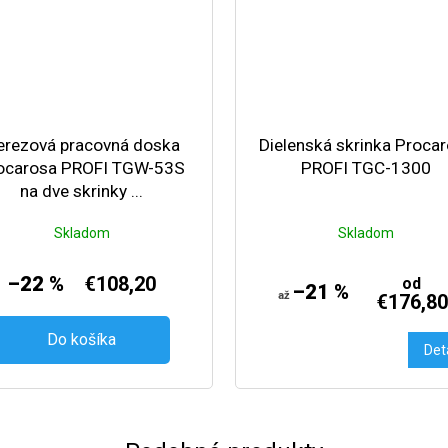
erezová pracovná doska
Dielenská skrinka Proca
ocarosa PROFI TGW-53S
PROFI TGC-1300
na dve skrinky ...
Skladom
Skladom
–22 %
€108,20
od
–21 %
až
€176,80
Do košíka
Det