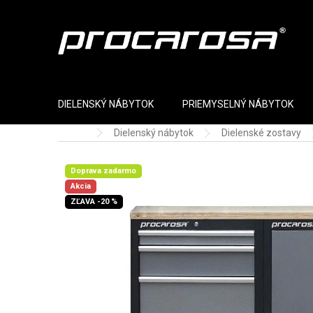
Prejsť na obsah
DIELENSKÝ NÁBYTOK
PRIEMYSELNÝ NÁBYTOK
Dielenský nábytok
Dielenské zostavy
Domov
Doprava zadarmo
Akcia
ZĽAVA -20 %