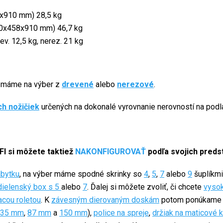
x910 mm) 28,5 kg
0x458x910 mm) 46,7 kg
. 12,5 kg, nerez. 21 kg
e máme na výber z
drevené
alebo
nerezové
.
ch nožičiek
určených na dokonalé vyrovnanie nerovností na podl
I si môžete taktiež
NAKONFIGUROVAŤ
podľa svojich preds
ábytku
, na výber máme spodné skrinky so
4
,
5
,
7
alebo
9
šuplíkmi
dielenský box s 5
alebo
7
. Ďalej si môžete zvoliť, či chcete
vysok
acou roletou
. K
závesným dierovaným doskám
potom ponúkame 
35 mm
,
87 mm
a
150 mm
),
police na spreje
,
držiak na maticové 