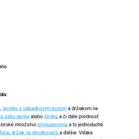
ahe.
táv
.
,
skrinku s odpadkovým košom
a držiakom na
ú úzku skriňu
alebo
širokú
, a či dáte prednosť
široké množstvo
príslušenstva
, a to jednoduché
kľúče
,
držiak na skrutkovače
a ďalšie. Vďaka