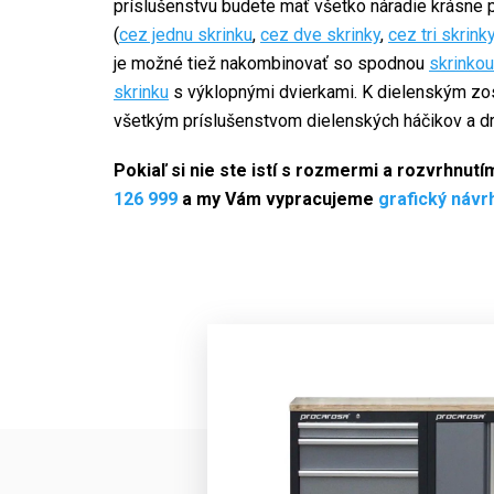
príslušenstvu budete mať všetko náradie krásne 
(
cez jednu skrinku
,
cez dve skrinky
,
cez tri skrink
je možné tiež nakombinovať so spodnou
skrinkou
skrinku
s výklopnými dvierkami. K dielenským zo
všetkým príslušenstvom dielenských háčikov a dr
Pokiaľ si nie ste istí s rozmermi a rozvrhnut
126 999
a my Vám vypracujeme
grafický návr