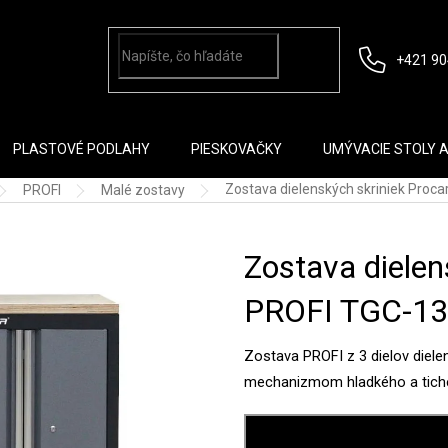
+421 90
PLASTOVÉ PODLAHY
PIESKOVAČKY
UMÝVACIE STOLY 
Zostava dielenských skriniek Pro
PROFI
Malé zostavy
Zostava dielen
PROFI TGC-1
Zostava PROFI z 3 dielov diele
mechanizmom hladkého a tichéh