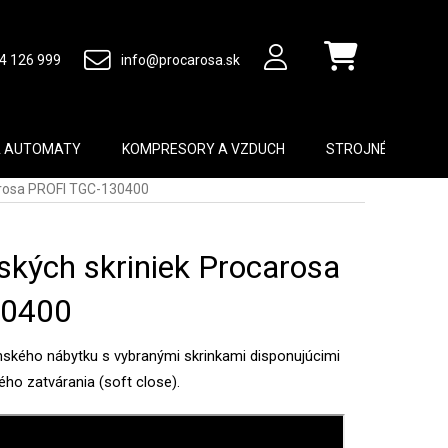
4 126 999
info@procarosa.sk
Nákupný košík
A AUTOMATY
KOMPRESORY A VZDUCH
STROJNÉ VYBAVEN
carosa PROFI TGC-130400
ských skriniek Procarosa
30400
nského nábytku s vybranými skrinkami disponujúcimi
o zatvárania (soft close).