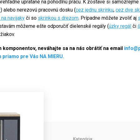
prehľadne upratané na pohodlnú prácu. K zostave si samozrejme 
y
) alebo nerezovú pracovnú dosku (
cez jednu skrinku
,
cez dve sk
 na navijaky
či so
skrinkou s drezom
. Prípadne môžete zvoliť aj
stavám môžeme ešte odporučiť dielenské regály (
úzky regál
či
š
žiakov.
ím komponentov, neváhajte sa na nás obrátiť na email
info@
h priamo pre Vás NA MIERU.
Kategória
: