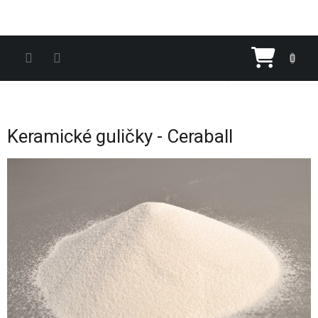
Prejsť na obsah
Nákupn
Keramické guličky - Ceraball