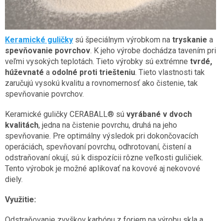
Keramické guličky
sú špeciálnym výrobkom na
tryskanie
a
spevňovanie povrchov
. K jeho výrobe dochádza tavením pri
veľmi vysokých teplotách. Tieto výrobky sú extrémne
tvrdé,
húževnaté
a
odolné proti triešteniu
. Tieto vlastnosti tak
zaručujú vysokú kvalitu a rovnomernosť ako čistenie, tak
spevňovanie povrchov.
Keramické guličky CERABALL® sú
vyrábané v dvoch
kvalitách
, jedna na čistenie povrchu, druhá na jeho
spevňovanie. Pre optimálny výsledok pri dokončovacích
operáciách, spevňovaní povrchu, odhrotovaní, čistení a
odstraňovaní okují, sú k dispozícii rôzne veľkosti guličiek.
Tento výrobok je možné aplikovať na kovové aj nekovové
diely.
Využitie:
Odstraňovanie zvyškov karbónu z foriem na výrobu skla a