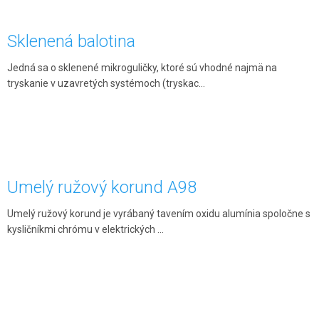
Sklenená balotina
Jedná sa o sklenené mikroguličky, ktoré sú vhodné najmä na
tryskanie v uzavretých systémoch (tryskac...
Umelý ružový korund A98
Umelý ružový korund je vyrábaný tavením oxidu alumínia spoločne s
kysličníkmi chrómu v elektrických ...