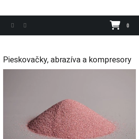
Prejsť na obsah
Nákupn
Pieskovačky, abrazíva a kompresory
Výpis článkov