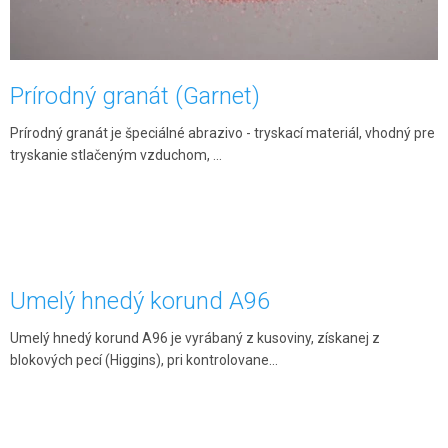
Prírodný granát (Garnet)
Prírodný granát je špeciálné abrazivo - tryskací materiál, vhodný pre
tryskanie stlačeným vzduchom, ...
Umelý hnedý korund A96
Umelý hnedý korund A96 je vyrábaný z kusoviny, získanej z
blokových pecí (Higgins), pri kontrolovane...