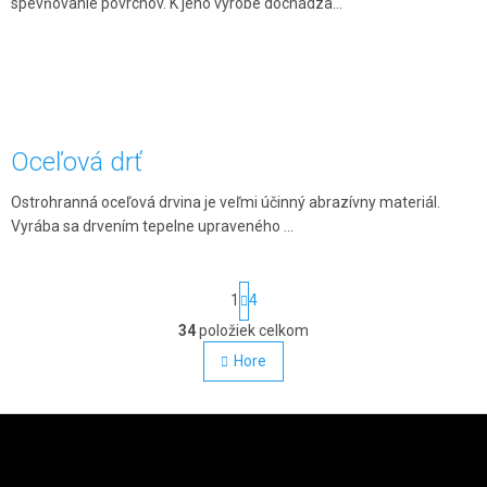
spevňovanie povrchov. K jeho výrobe dochádza...
Oceľová drť
Ostrohranná oceľová drvina je veľmi účinný abrazívny materiál.
Vyrába sa drvením tepelne upraveného ...
Stránkovanie
1
4
34
položiek celkom
Ovládacie prvky výpisu
Hore
Zápätie