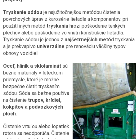
Tryskanie sódou
je najužitočnejšou metódou čistenia
povrchových úprav z karosérie lietadla a komponentov. pri
použití iných metód
tryskania
hrozí poškodenie tenkých
plechov alebo poškodenie vo vnútri konštrukcie lietadla.
Tryskanie sódou je jednou z
najšetrnejších metód
tryskania
a je prekvapivo
univerzálne
pre renováciu väčšiny typov
obnovy vozidiel.
Oceľ, hliník a sklolaminát
sú
bežne materiály v leteckom
priemysle, ktoré je možné
bezpečne čistiť tryskaním
sódou. Sóda sa bežne používa
na čistenie
trupov, krídiel,
kokpitov a podvozkových
plôch
.
Čistenie vrtuľou alebo lopatiek
rotora sa neodporúča. Čistenie