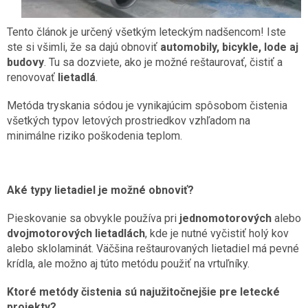
Tento článok je určený všetkým leteckým nadšencom! Iste
ste si všimli, že sa dajú obnoviť
automobily, bicykle, lode aj
budovy
. Tu sa dozviete, ako je možné reštaurovať, čistiť a
renovovať
lietadlá
.
Metóda tryskania sódou je vynikajúcim spôsobom čistenia
všetkých typov letových prostriedkov vzhľadom na
minimálne riziko poškodenia teplom.
Aké typy lietadiel je možné obnoviť?
Pieskovanie sa obvykle používa pri
jednomotorových
alebo
dvojmotorových lietadlách
, kde je nutné vyčistiť holý kov
alebo sklolaminát. Väčšina reštaurovaných lietadiel má pevné
krídla, ale možno aj túto metódu použiť na vrtuľníky.
Ktoré metódy čistenia sú najužitočnejšie pre letecké
projekty?