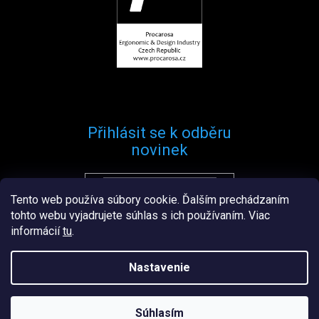
Přihlásit se k odběru
novinek
Tento web používa súbory cookie. Ďalším prechádzaním
Přihlásit se
tohto webu vyjadrujete súhlas s ich používaním. Viac
informácií
tu
.
Nastavenie
Vytvořil
Štefan Mazáň
na
Shoptetu
Súhlasím
Copyright 2026
Procarosa.sk
. Všetky práva vyhradené.