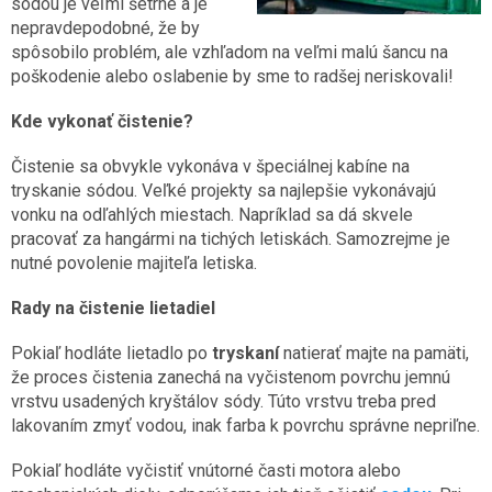
sódou je veľmi šetrné a je
nepravdepodobné, že by
spôsobilo problém, ale vzhľadom na veľmi malú šancu na
poškodenie alebo oslabenie by sme to radšej neriskovali!
Kde vykonať čistenie?
Čistenie sa obvykle vykonáva v špeciálnej kabíne na
tryskanie sódou. Veľké projekty sa najlepšie vykonávajú
vonku na odľahlých miestach. Napríklad sa dá skvele
pracovať za hangármi na tichých letiskách. Samozrejme je
nutné povolenie majiteľa letiska.
Rady na čistenie lietadiel
Pokiaľ hodláte lietadlo po
tryskaní
natierať majte na pamäti,
že proces čistenia zanechá na vyčistenom povrchu jemnú
vrstvu usadených kryštálov sódy. Túto vrstvu treba pred
lakovaním zmyť vodou, inak farba k povrchu správne nepriľne.
Pokiaľ hodláte vyčistiť vnútorné časti motora alebo